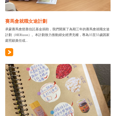
賽馬會就職女途計劃
承蒙賽馬會慈善信託基金捐助，我們開展了為期三年的賽馬會就職女途
計劃（HERizon）。本計劃致力推動婦女經濟充權，專為35至55歲因家
庭照顧責任或...