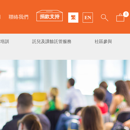
0
捐款支持
們
聯絡我們
繁
EN
續培訓
託兒及課餘託管服務
社區參與