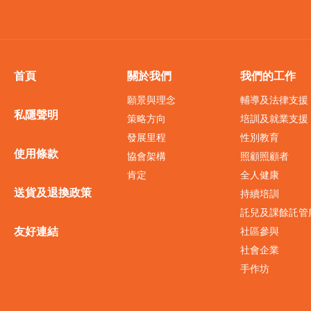
首頁
關於我們
我們的工作
願景與理念
輔導及法律支援
私隱聲明
策略方向
培訓及就業支援
發展里程
性別教育
使用條款
協會架構
照顧照顧者
肯定
全人健康
送貨及退換政策
持續培訓
託兒及課餘託管
友好連結
社區參與
社會企業
手作坊