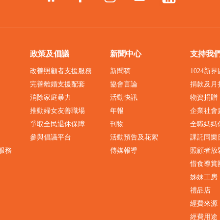
政策及倡議
新聞中心
支持我
改善照顧者支援服務
新聞稿
1024新
完善離婚支援配套
協會言論
捐款及月
消除家庭暴力
活動快訊
物資捐贈
推動婦女友善職場
年報
企業社會
爭取全民退休保障
刊物
全職媽媽
參與倡議平台
活動預告及花絮
課託同樂
服務
傳媒報導
照顧者放
惜食導賞
姊妹工房
禮品店
經費來源
經費用途