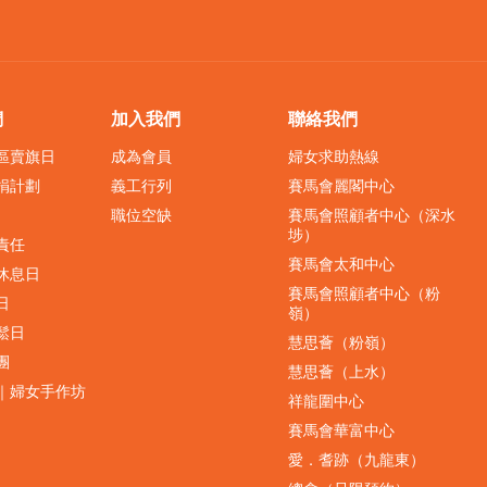
們
加入我們
聯絡我們
界區賣旗日
成為會員
婦女求助熱線
捐計劃
義工行列
賽馬會麗閣中心
職位空缺
賽馬會照顧者中心（深水
埗）
責任
賽馬會太和中心
休息日
賽馬會照顧者中心（粉
日
嶺）
鬆日
慧思薈（粉嶺）
團
慧思薈（上水）
｜婦女手作坊
祥龍圍中心
賽馬會華富中心
愛．耆跡（九龍東）