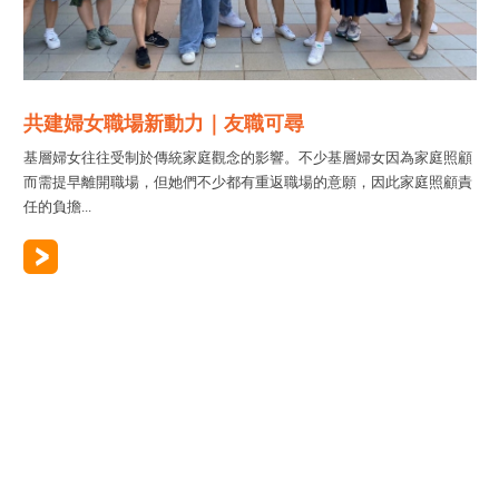
共建婦女職場新動力｜友職可尋
基層婦女往往受制於傳統家庭觀念的影響。不少基層婦女因為家庭照顧
而需提早離開職場，但她們不少都有重返職場的意願，因此家庭照顧責
任的負擔...