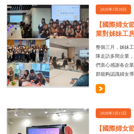
2026年3月20日
【國際婦女節 
業對姊妹工
整個三月，姊妹工房 
隊走訪多間企業
們衷心感謝各企
群能夠認識婦女導
2026年3月15日
【國際婦女節 