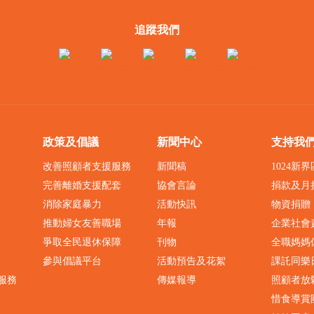
追蹤我們
政策及倡議
新聞中心
支持我
改善照顧者支援服務
新聞稿
1024新
完善離婚支援配套
協會言論
捐款及月
消除家庭暴力
活動快訊
物資捐贈
推動婦女友善職場
年報
企業社會
爭取全民退休保障
刊物
全職媽媽
參與倡議平台
活動預告及花絮
課託同樂
服務
傳媒報導
照顧者放
惜食導賞