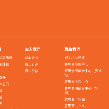
們
加入我們
聯絡我們
界區賣旗日
成為會員
婦女求助熱線
捐計劃
義工行列
賽馬會麗閣中心
職位空缺
賽馬會照顧者中心（深水
埗）
責任
賽馬會太和中心
休息日
賽馬會照顧者中心（粉
日
嶺）
鬆日
慧思薈（粉嶺）
團
慧思薈（上水）