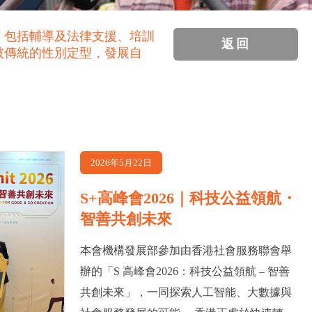
，包括輔導及法律支援、培訓
返回
破傳統的性別定型，發展自
2026年5月22日
S+高峰會2026｜科技公益領航・
智善共創未來
本會機構發展部參加由香港社會服務聯會舉
辦的「S 高峰會2026：科技公益領航 – 智善
共創未來」，一同探索人工智能、大數據與