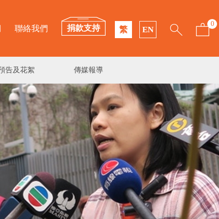
0
捐款支持
們
聯絡我們
繁
EN
預告及花絮
傳媒報導