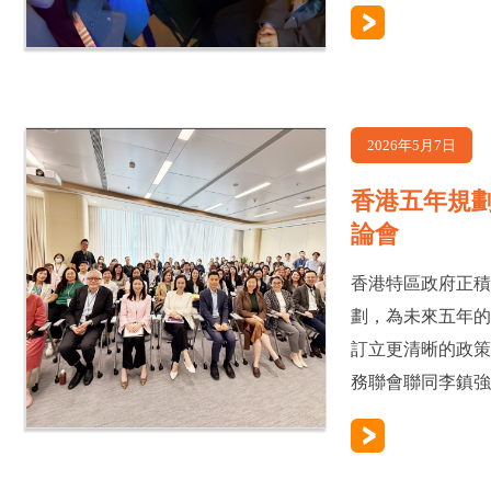
2026年5月7日
香港五年規
論會
香港特區政府正
劃，為未來五年
訂立更清晰的政
務聯會聯同李鎮強