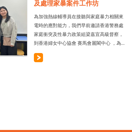
及處理家暴案件工作坊
為加強熱線輔導員在接聽與家庭暴力相關來
電時的應對能力，我們早前邀請香港警務處
家庭衝突及性暴力政策組梁嘉宜高級督察，
到香港婦女中心協會 賽馬會麗閣中心 ，為...