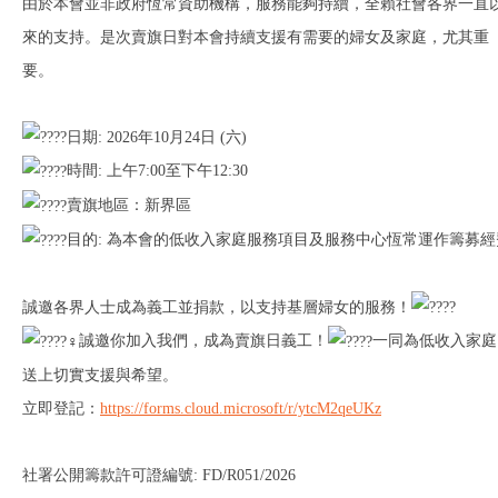
由於本會並非政府恆常資助機構，服務能夠持續，全賴社會各界一直
來的支持。是次賣旗日對本會持續支援有需要的婦女及家庭，尤其重
要。
日期: 2026年10月24日 (六)
時間: 上午7:00至下午12:30
賣旗地區：新界區
目的: 為本會的低收入家庭服務項目及服務中心恆常運作籌募經
誠邀各界人士成為義工並捐款，以支持基層婦女的服務！
誠邀你加入我們，成為賣旗日義工！
一同為低收入家庭
送上切實支援與希望。
立即登記：
https://forms.cloud.microsoft/r/ytcM2qeUKz
社署公開籌款許可證編號: FD/R051/2026