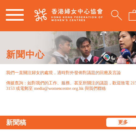
新聞中心
我們一直關注婦女的處境，適時對外發佈對議題的回應及言論
傳媒查詢：如對我們的工作、服務、甚至所關注的議題，歡迎致電 215
3153 或電郵至 media@womencentre.org.hk 與我們聯絡
新聞稿
更多