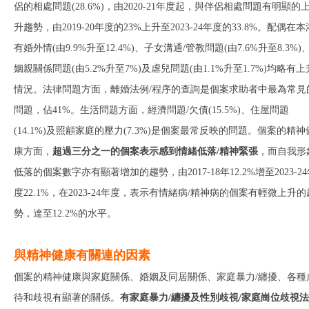
侶的相處問題(28.6%)，由2020-21年度起，與伴侶相處問題有明顯的
升趨勢，由2019-20年度的23%上升至2023-24年度的33.8%。配偶在本
有婚外情(由9.9%升至12.4%)、子女溝通/管教問題(由7.6%升至8.3%)
姻親關係問題(由5.2%升至7%)及虐兒問題(由1.1%升至1.7%)均略有上
情況。法律問題方面，離婚法例/程序的查詢是個案求助者中最為常見
問題，佔41%。生活問題方面，經濟問題/欠債(15.5%)、住屋問題
(14.1%)及照顧家庭的壓力(7.3%)是個案最常反映的問題。個案的精神
康方面，
超過三分之一的個案表示感到情緒低落
/
精神緊張
，而自我形
低落的個案數字亦有顯著增加的趨勢，由2017-18年12.2%增至2023-2
度22.1%，在2023-24年度，表示有情緒病/精神病的個案有輕微上升的
勢，達至12.2%的水平。
與精神健康有關連的因素
個案的精神健康與家庭關係、婚姻及同居關係、家庭暴力/纏擾、各種
待和歧視有顯著的關係。
有家庭暴力
/
纏擾及性別歧視
/
家庭崗位歧視法