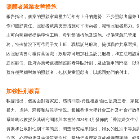
照顧者就業友善措施
報告指出，個案的照顧家庭壓力近年有上升的趨勢，不少照顧者需兼
作和照顧責任。照顧者就業友善措施可平衡兩者，減輕照顧者壓力。
主可向照顧者提供彈性工時、母乳餵哺措施及設施、提供緊急託管服
務，特殊情況下可帶同子女上班、職場託兒服務、提供職位共享選擇
因照顧需要可獲停薪留職；政府亦可增加社區託兒服務，和立法增設
庭照顧假。政府亦應考慮擴闊照顧者津貼計劃，及放寬申請門檻，以
蓋各種照顧對象的照顧者，包括兒童照顧者，以認同她們的付出。
加強性別教育
數據指出，個案面對著家庭、感情問題/異性相處/自己是第三者、家庭
暴力、虐待、騷擾和歧視等情況。根據香港大學社會工作及社會行政
系陳凱欣教授及其研究團隊與本會於2024年3月發佈的「香港婦女生活
質素和公眾對性別平等態度」調查研究結果指出，婦女的性別平等意
愈高，心理健康及生活質素愈好。當她們處理家庭或婚姻問題時，經