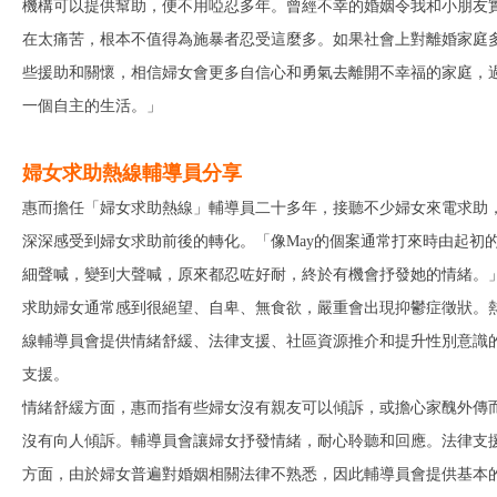
機構可以提供幫助，便不用啞忍多年。曾經不幸的婚姻令我和小朋友
在太痛苦，根本不值得為施暴者忍受這麼多。如果社會上對離婚家庭
些援助和關懷，相信婦女會更多自信心和勇氣去離開不幸福的家庭，
一個自主的生活。」
婦女求助熱線輔導員分享
惠而擔任「婦女求助熱線」輔導員二十多年，接聽不少婦女來電求助
深深感受到婦女求助前後的轉化。「像May的個案通常打來時由起初
細聲喊，變到大聲喊，原來都忍咗好耐，終於有機會抒發她的情緒。
求助婦女通常感到很絕望、自卑、無食欲，嚴重會出現抑鬱症徵狀。
線輔導員會提供情緒舒緩、法律支援、社區資源推介和提升性別意識
支援。
情緒舒緩方面，惠而指有些婦女沒有親友可以傾訴，或擔心家醜外傳
沒有向人傾訴。輔導員會讓婦女抒發情緒，耐心聆聽和回應。法律支
方面，由於婦女普遍對婚姻相關法律不熟悉，因此輔導員會提供基本