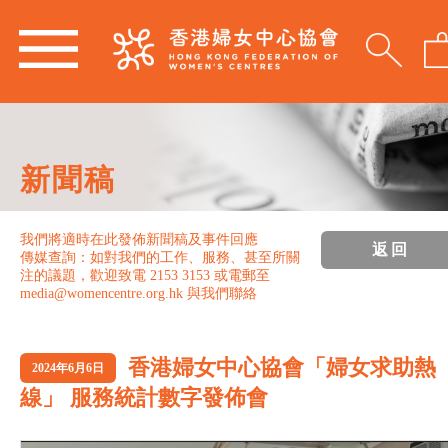
新聞稿
我們將適時在此發佈新聞稿及事件回應
返回
傳媒查詢：如對我們的工作、服務、甚至所關
注的議題，歡迎致電 2153 3153 或電郵至
media@womencentre.org.hk 與我們聯絡
香港婦女中心協會「婦女求助熱
2024年6月6日
線」 服務統計數字發佈會