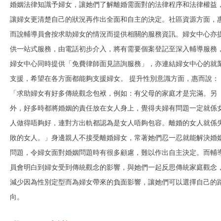
婚姻法律知識予婦女，讓她們了解離婚需面對的法律程序和法律權益
讓婦女更清楚自己的狀況再作出全面和自主的決定。社區資源方面，
而說輔導員會按求助婦女的情況而提供相關的服務資訊。婦女中心亦
供一站式服務，由電話初步介入，將有需要個案登記至深入輔導服務
婦女中心同時提供「免費律師面見諮詢服務」，亦連結婦女中心的就
支援，希望在各方面都能夠支援婦女。 提升性別意識方面，惠而說：
「求助婦女有好多傳統觀念包袱，例如：有父母的家庭才是完滿。另
外，好多時都將婚姻的責任放在女人身上，覺得夫婦有問題一定就係
人做得唔夠好，連對方出軌都認為是女人唔夠包容。離婚的女人就係
敗的女人。」身邊親人不接受離婚婦女，常著她們忍一忍就能解決婚
問題，令婦女面對婚姻問題時有很多顧慮，難以作出自主決定。而輔
員會明白到婦女受到傳統觀念的影響，與她們一起反思傳統家庭觀念
減少因為性別定型而為婦女帶來的負面影響，讓她們可以選擇自己的
向。