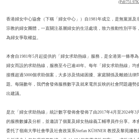
(Pdf/751.97
香港婦女中心協會（下稱「婦女中心」）自1981年成立，是無黨派及
宗教的婦女團體，一直關注基層婦女的生活處境，致力推動性別平等
為婦女爭取權益。
本會自1981年5月起提供的「婦女求助熱線」服務，是全港第一條專為
婦女而設的求助熱線，服務至今已逾40年。每年「婦女求助熱線」均
接獲超過5000個求助個案，大多涉及情緒困擾、家庭關係及離婚法律
題。每隔數年，我們會發佈服務數字及就來電所反映的社會問題趨勢
出建議。
是次「婦女求助熱線」統計數字發佈會發佈了由2017年4月至2024年3
的服務數據及分析，並邀請了個案及婦女熱線義工輔導員作分享。本
委托了嶺南大學社會學及社會政策系Stefan KÜHNER 教授及黎苑姍教