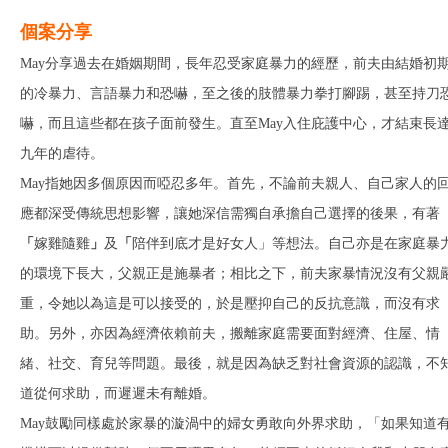
個案分享
May分享過去在婚姻期間，長年忍受家庭暴力的經歷，前夫由結婚初
的冷暴力、言語暴力和恐嚇，至之後的肢體暴力拳打腳踢，甚至持刀
嚇，而且這些都在孩子面前發生。直至May入住庇護中心，才結束長
九年的虐待。
May指她因多個原因而啞忍多年。首先，不論前夫親人、自己家人的
應都深受傳統思想影響，讓她深信需獨自承擔自己選擇的後果，有著
「
嫁雞隨雞
」
及
「
陪伴到底才是好女人」等想法。自己亦是在家庭暴
的環境下長大，父親正是施暴者；相比之下，前夫家暴情況沒有父親
重，令她以為這是可以接受的，於是壓抑自己的反抗意識，而沒有求
助。另外，亦因為經濟依賴前夫，搬離家庭需要面對經濟、住屋、情
緒、社交、育兒等問題。最後，就是因為缺乏對社會資源的認識，不
道從何求助，而遲遲未有離婚。
May鼓勵同樣處於家暴的漩渦中的婦女勇敢向外界求助，「如果知道