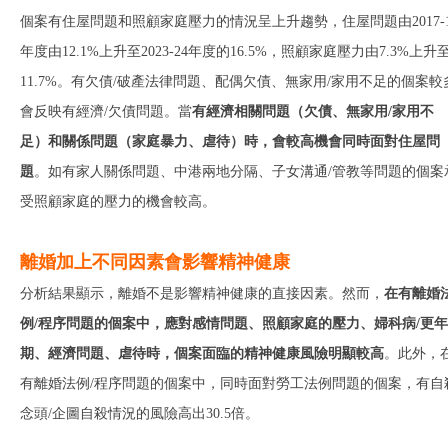
個案有住屋問題和照顧家庭壓力的情況呈上升趨勢，住屋問題由2017-1
年度由12.1%上升至2023-24年度的16.5%，照顧家庭壓力由7.3%上升
11.7%。有欠債/破產法律問題、配偶欠債、無家用/家用不足的個案較
會反映有經濟/欠債問題。當
有經濟相關問題（欠債、無家用
/
家用不
足）和關係問題（家庭暴力、虐待）時，會較高機會同時面對住屋問
題
。如有家人關係問題、中港兩地分隔、子女溝通/管教等問題的個案
受照顧家庭的壓力的機會較高。
離婚加上不同因素會影響精神健康
分析結果顯示，離婚不是影響精神健康的直接因素。然而，
在有離婚
例
/
程序問題的個案中，應對感情問題、照顧家庭的壓力、婦科病
/
更年
期、經濟問題、虐待時，個案面臨的精神健康風險明顯較高
。此外，
有離婚法例/程序問題的個案中，同時面對勞工法例問題的個案，有自
念頭/企圖自殺情況的風險高出30.5倍。