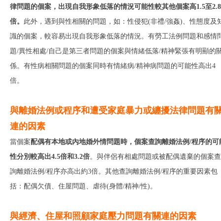
律問題的個案，出現自我形象低落的情況可能性較其他個案高
1.5
至
2.
倍。
此外，遇到與性相關的問題，如：性侵犯(非禮/強姦)、性態度及
識的個案，較容易出現自我形象低落的情況。有勞工法例問題和感情
題/異性相處/自己是第三者問題的個案與情緒低落/精神緊張有明顯的
係。有性病相關問題的個案同時有情緒病/精神病問題的可能性高出4
倍。
與離婚法例或程序和遭受家庭暴力或纏擾法律問題有
連的因素
當個案
配偶有本地或內地婚外情問題時，個案查詢離婚法例
/
程序的可
性分別較高出
4.5
倍和
3.2
倍
。與伴侶有相處問題或被配偶遺棄的個案查
詢離婚法例/程序亦高出約3倍。其他查詢離婚法例/程序的重要因素包
括：配偶欠債、住屋問題、虐待(身體/精神/性)。
與經濟
、住屋
和照顧家庭壓力
問題有關連的因素