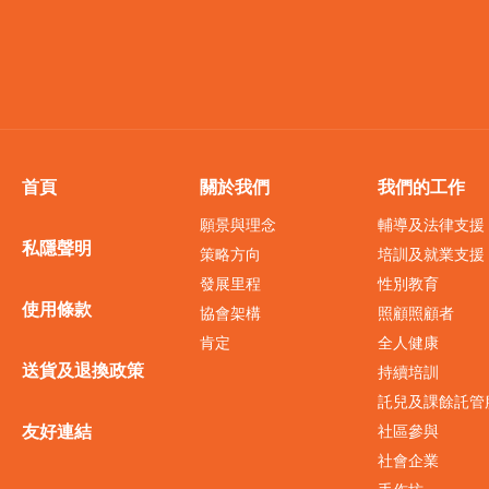
首頁
關於我們
我們的工作
願景與理念
輔導及法律支援
私隱聲明
策略方向
培訓及就業支援
發展里程
性別教育
使用條款
協會架構
照顧照顧者
肯定
全人健康
送貨及退換政策
持續培訓
託兒及課餘託管
友好連結
社區參與
社會企業