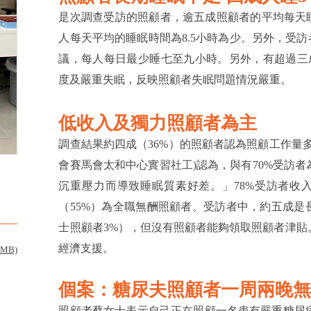
是次調查受訪的照顧者，逾五成照顧者的平均每天睡
人每天平均的睡眠時間為8.5小時為少。另外，受
議，每人每日最少睡七至九小時。另外，有超過三成受
度及嚴重失眠，反映照顧者失眠問題情況嚴重。
低收入及獨力照顧者為主
調查結果約四成（36%）的照顧者認為照顧工作量
會賽馬會太和中心實習社工)認為，與有70%受訪
沉重壓力而導致睡眠質素好差。」78%受訪者收
（55%）為全職無酬照顧者。受訪者中，約五成是
士照顧者3%），但沒有照顧者能夠領取照顧者津
經濟支援。
9MB)
個案：糖尿夫照顧者一周兩晚無
照顧者蔡女士表示自己正在照顧一名患有嚴重糖尿