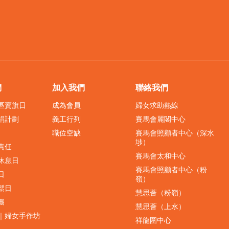
們
加入我們
聯絡我們
界區賣旗日
成為會員
婦女求助熱線
捐計劃
義工行列
賽馬會麗閣中心
職位空缺
賽馬會照顧者中心（深水
埗）
責任
賽馬會太和中心
休息日
賽馬會照顧者中心（粉
日
嶺）
鬆日
慧思薈（粉嶺）
團
慧思薈（上水）
｜婦女手作坊
祥龍圍中心