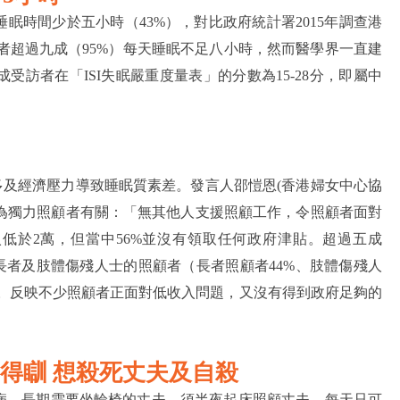
眠時間少於五小時（43%），對比政府統計署2015年調查港
訪者超過九成（95%）每天睡眠不足八小時，然而醫學界一直建
訪者在「ISI失眠嚴重度量表」的分數為15-28分，即屬中
多及經濟壓力導致睡眠質素差。發言人邵愷恩(香港婦女中心協
者為獨力照顧者有關：「無其他人支援照顧工作，令照顧者面對
入低於2萬，但當中56%並沒有領取任何政府津貼。超過五成
長者及肢體傷殘人士的照顧者（長者照顧者44%、肢體傷殘人
貼。反映不少照顧者正面對低收入問題，又沒有得到政府足夠的
得瞓 想殺死丈夫及自殺
病、長期需要坐輪椅的丈夫，須半夜起床照顧丈夫，每天只可