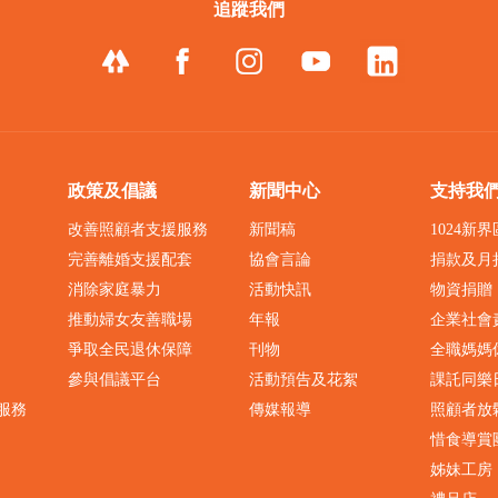
追蹤我們
政策及倡議
新聞中心
支持我
改善照顧者支援服務
新聞稿
1024新
完善離婚支援配套
協會言論
捐款及月
消除家庭暴力
活動快訊
物資捐贈
推動婦女友善職場
年報
企業社會
爭取全民退休保障
刊物
全職媽媽
參與倡議平台
活動預告及花絮
課託同樂
服務
傳媒報導
照顧者放
惜食導賞
姊妹工房