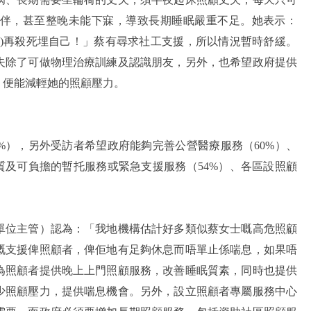
陪伴，甚至整晚未能下寐，導致長期睡眠嚴重不足。她表示：
夫)再殺死埋自己！」蔡有尋求社工支援，所以情況暫時舒緩。
夫除了可做物理治療訓練及認識朋友，另外，也希望政府提供
，便能減輕她的照顧壓力。
%），另外受訪者希望政府能夠完善公營醫療服務（60%）、
質及可負擔的暫托服務或緊急支援服務（54%）、各區設照顧
單位主管）認為：「我地機構估計好多類似蔡女士嘅高危照顧
嘅支援俾照顧者，俾佢地有足夠休息而唔單止係喘息，如果唔
為照顧者提供晚上上門照顧服務，改善睡眠質素，同時也提供
少照顧壓力，提供喘息機會。另外，設立照顧者專屬服務中心