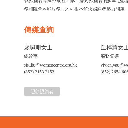
或照顧者專屬外展社工隊，應對照顧者的多重照顧
務和院舍照顧服務，才可根本解決照顧者壓力問題
傳媒查詢
廖珮珊女士
丘梓蕙女
總幹事
服務督導
sisi.liu@womencentre.org.hk
vivien.yau@wo
(852) 2153 3153
(852) 2654 60
照顧照顧者