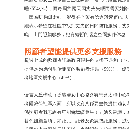
睡3至4小時，而每周約兩天因丈夫失眠而需要她
「因為唔夠瞓太攰，覺得好辛苦有諗過殺死佢(丈
她表示希望在社區中找到丈夫的日間暫托服務，丈
晚上上門照顧服務，她有短暫的喘息空間多作休息
照顧者望能提供更多支援服務
超過七成的照顧者認為政府現時的支援不足夠（77
提供足夠應付生活開支的照顧者津貼（59%）、優
者地區支援中心（49%）。
發言人丘梓蕙（香港婦女中心協會賽馬會太和中心
者隱藏係社區入面，所以政府真係要盡快提供適切
係照顧者嘅悲劇有可能會繼續發生！」她又建議，
替代照顧選項，如託兒、託老及緊急暫託服務，減