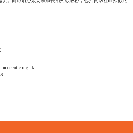
需要。而政府必須要增加長期照顧服務，包括資助社區照顧服
。
士
mencentre.org.hk
66