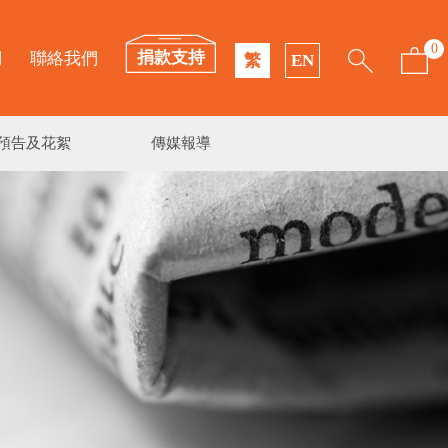
0
捐款支持
們
聯絡我們
繁
EN
預告及花絮
傳媒報導