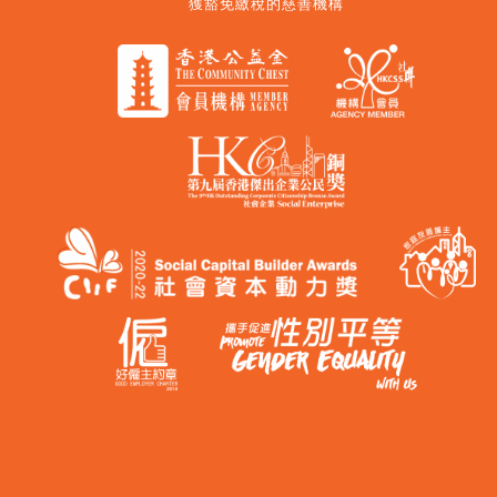
獲豁免繳稅的慈善機構