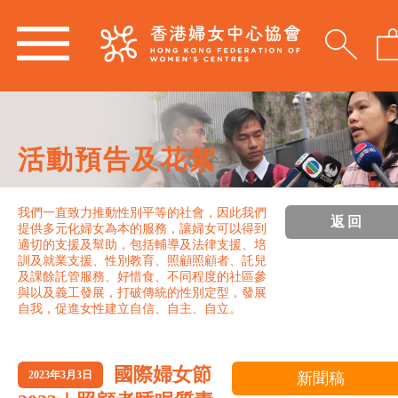
活動預告及花絮
我們一直致力推動性別平等的社會，因此我們
返回
提供多元化婦女為本的服務，讓婦女可以得到
適切的支援及幫助，包括輔導及法律支援、培
訓及就業支援、性別教育、照顧照顧者、託兒
及課餘託管服務、好惜食、不同程度的社區參
與以及義工發展，打破傳統的性別定型，發展
自我，促進女性建立自信、自主、自立。
國際婦女節
2023年3月3日
新聞稿