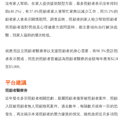
沒有家人幫助。在家人提供援助類型方面，最多照顧者表示沒有得到
助(40.2%)，有37.4%照顧者家人會幫忙家務以減少工作，而33.2%
顧者家人會表示關懷慰問。調查反映，照顧者的家人較少幫助照顧者
而照顧者面對勞損及心理健康方面問題時，都主要傾向自行解決或
醫，找家人協助的優次較低。
就應否設立照顧者醫療券以支援照顧者的身心需要，有98.3%受訪照
者表示贊成，同意的照顧者普遍認為照顧者醫療的金額每年應有$2,00
至$3,000。
平台建議
照顧者醫療劵
近年發生多宗照顧者相關悲劇，親屬照顧者傷害被照顧者案件、照顧
入院被照顧者無人照顧致死案件。過去數年，每隔數月就有一宗的悲
發生，再次揭示本港照顧者的壓力爆煲的情況。雖然政府近月多項照