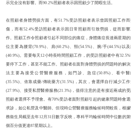
示完全沒有影響。而90.2%照顧者表示因照顧少了閒暇生活。
在照顧者身體勞損方面，有51.7%受訪照顧者表示曾因照顧工作而
傷，而有52.4%受訪照顧者表示因日常照顧而引致勞損，從而影響
作。照顧工作令照顧者引起不同部位的痛症，身體痛症長達兩星期的
位主要為腰背(70.9%)、肩(60.2%)、頸(54.5%)、腕/手(44.5%)以
(40.9%)。需要每天12小時長時間照顧工作，的受訪照顧者中有32.5
要停下工作，甚至不能工作。照顧者在面對身體勞損的問題時的解決
法主要為接受公營醫療服務，如門診、急症(50.8%)、看中醫
(35.5%)、依靠成藥/傳統藥方(31.5%)，其次，會選擇自行減少工
(27.9%)、接受私營醫療服務(21.3%)，值得注意的是有接近兩成的
照顧者選擇不予理會。有70%受訪者面對照顧引起的健康問題時會選
求診，如公私營及中醫師。但現時公營醫療服務輪候時間較長，根據
務衞生局截至去年12月31日數字反映，專科平均輪候時間中位數的第9
個百分值更達87星期以上。