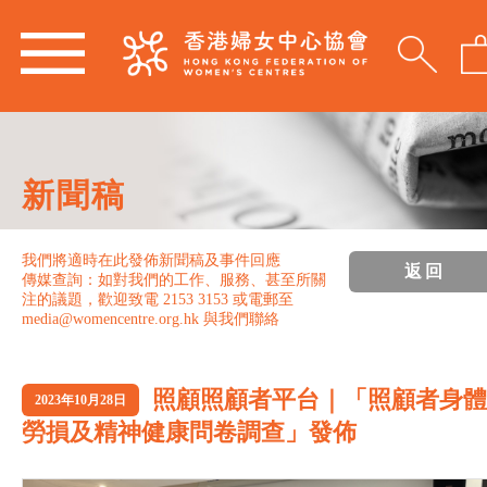
新聞稿
我們將適時在此發佈新聞稿及事件回應
返回
傳媒查詢：如對我們的工作、服務、甚至所關
注的議題，歡迎致電 2153 3153 或電郵至
media@womencentre.org.hk 與我們聯絡
照顧照顧者平台｜「照顧者身體
2023年10月28日
勞損及精神健康問卷調查」發佈