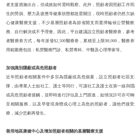
者支援措施出台，但成效如何需時觀察。此外，照顧者因照顧工作而
生的勞損、壓力及疲憊等健康狀態都急需關注，現時照顧者仍然欠缺
心健康醫療支援，不少基層照顧者為節省開支而選擇輪候公營醫療
務、自行解決或不予理會。因此，平台建議設立照顧者醫療劵，參考
者醫療劵方式，每年派發$2,500醫療劵，累積至上限$8,000，醫療
用範圍應包括：私營醫療門診、私營專科、中醫及心理學家等。
加強識別隱蔽或高危照顧者
近年照顧者相關案件中多宗為隱蔽或高危個案，設立照顧者社區支
隊，由專業人士如社工、護士等同行，可讓社工及護士在第一線與隱
或高危照顧者接觸，並即時進行評估及上門跟進，如情況許可亦可轉
至相關服務，以及早發現身體或心理上高危的照顧者，讓他們接受
療，減少悲劇再發生。
善用地區康健中心及增加照顧者相關的基層醫療支援