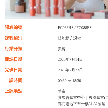
課程編號
FC088HS / FC088ES
課程類別
技能提升課程
行業分類
美容
開課日期
2026年7月14日
完班日期
2026年7月23日
上課時間
09:30 至 18:30
上課地點
華富
賽馬會華富中心｜香港華富(二
邨商場地下至一樓31-32號舖