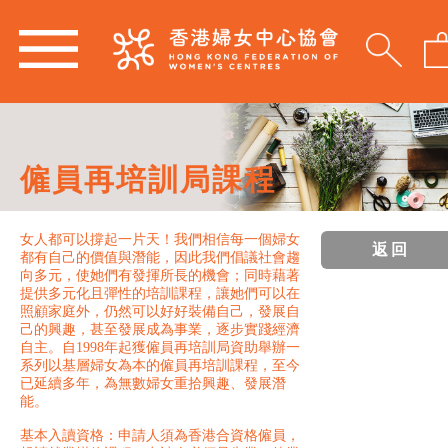
僱員再培訓局課程
女人都可以撐起一片天！我們相信每一個婦女
返回
都有自己的價值與潛能，因此我們倡議社會趨
向多元，使她們有發揮所長的機會；同時藉著
提供多元化且彈性的培訓課程，讓她們可以在
照顧家庭外，仍然可以好好裝備自己，發展自
己的興趣，甚至發展成為事業，逐步實踐經濟
自主。自1998年起獲僱員再培訓局資助舉辦一
系列以基層婦女為本的僱員再培訓課程，至今
已延續多年，為無數婦女重拾興趣、發展潛
能。
基本入讀資格：申請人須為香港合資格僱員，