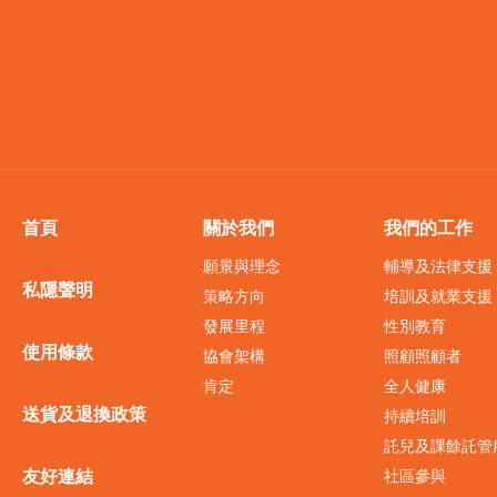
首頁
關於我們
我們的工作
願景與理念
輔導及法律支援
私隱聲明
策略方向
培訓及就業支援
發展里程
性別教育
使用條款
協會架構
照顧照顧者
肯定
全人健康
送貨及退換政策
持續培訓
託兒及課餘託管
友好連結
社區參與