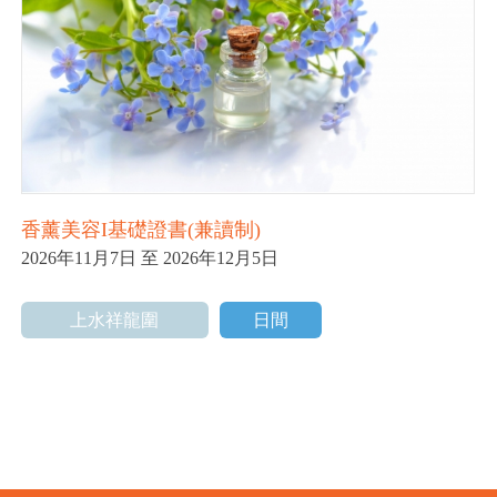
香薰美容I基礎證書(兼讀制)
香
2026年11月7日 至 2026年12月5日
2
上水祥龍圍
日間