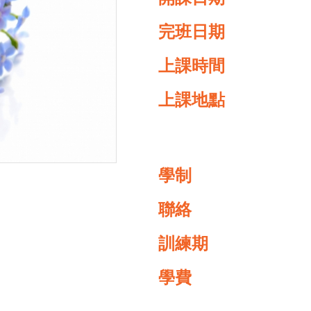
完班日期
上課時間
上課地點
學制
聯絡
訓練期
學費