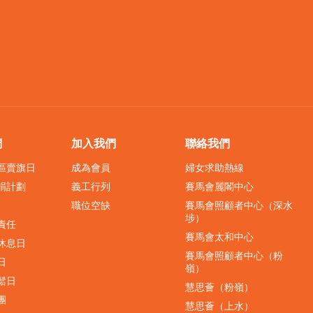
們
加入我們
聯絡我們
界區賣旗日
成為會員
婦女求助熱線
捐計劃
義工行列
賽馬會麗閣中心
職位空缺
賽馬會照顧者中心（深水
埗）
責任
賽馬會太和中心
休息日
賽馬會照顧者中心（粉
日
嶺）
鬆日
慧思薈（粉嶺）
團
慧思薈（上水）