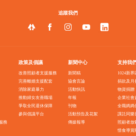
追蹤我們
政策及倡議
新聞中心
支持我
改善照顧者支援服務
新聞稿
1024新
完善離婚支援配套
協會言論
捐款及月
消除家庭暴力
活動快訊
物資捐贈
推動婦女友善職場
年報
企業社會
爭取全民退休保障
刊物
全職媽媽
參與倡議平台
活動預告及花絮
課託同樂
服務
傳媒報導
照顧者放
惜食導賞