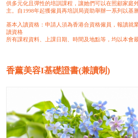
供多元化且彈性的培訓課程，讓她們可以在照顧家庭
主。自1998年起獲僱員再培訓局資助舉辦一系列以
基本入讀資格：申請人須為香港合資格僱員，報讀就業
讀資格
所有課程資料、上課日期、時間及地點等，均以本會
香薰美容I基礎證書(兼讀制)