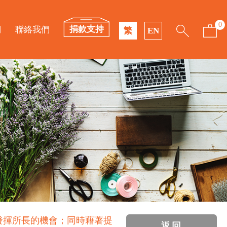
0
捐款支持
們
聯絡我們
繁
EN
發揮所長的機會；同時藉著提
返回