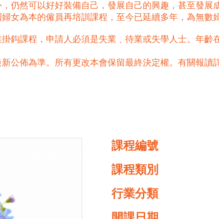
外，仍然可以好好裝備自己，發展自己的興趣，甚至發展
基層婦女為本的僱員再培訓課程，至今已延續多年，為無數
掛鈎課程，申請人必須是失業﹑待業或失學人士。年齡在
最新公佈為準。所有更改本會保留最終決定權。有關報讀
課程編號
課程類別
行業分類
開課日期