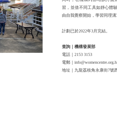
習，並借不同工具如靜心體
由自我覺察開始，學習同理溝
計劃已於2022年3月完結。
查詢｜機構發展部
電話｜2153 3153
電郵｜info@womencentre.org.h
地址｜九龍荔枝角永康街7號西