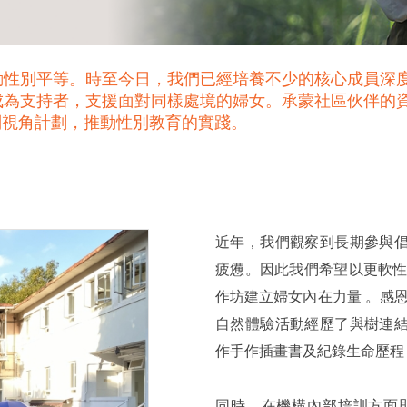
推動性別平等。時至今日，我們已經培養不少的核心成員深
成為支持者，支援面對同樣處境的婦女。承蒙社區伙伴的
別視角計劃，推動性別教育的實踐。
近年，我們觀察到長期參與
疲憊。因此我們希望以更軟性
作坊建立婦女內在力量 。感恩
自然體驗活動經歷了與樹連
作手作插畫書及紀錄生命歷程
同時，在機構內部培訓方面