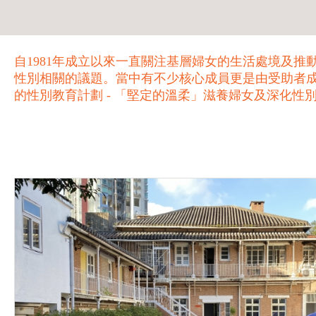
自1981年成立以來一直關注基層婦女的生活處境及
性別相關的議題。當中有不少核心成員更是由受助者
的性別教育計劃 - 「堅定的溫柔」滋養婦女及深化性