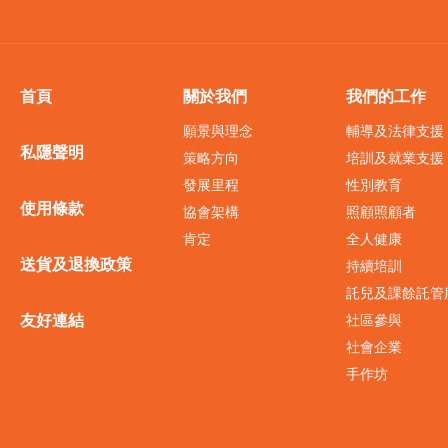
首頁
關於我們
我們的工作
願景與理念
輔導及法律支援
私隱聲明
策略方向
培訓及就業支援
發展里程
性別教育
使用條款
協會架構
照顧照顧者
肯定
全人健康
送貨及退換政策
持續培訓
託兒及課餘託管
友好連結
社區參與
社會企業
手作坊