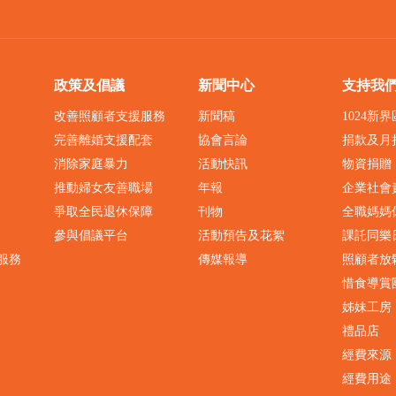
政策及倡議
新聞中心
支持我
改善照顧者支援服務
新聞稿
1024新
完善離婚支援配套
協會言論
捐款及月
消除家庭暴力
活動快訊
物資捐贈
推動婦女友善職場
年報
企業社會
爭取全民退休保障
刊物
全職媽媽
參與倡議平台
活動預告及花絮
課託同樂
服務
傳媒報導
照顧者放
惜食導賞
姊妹工房
禮品店
經費來源
經費用途