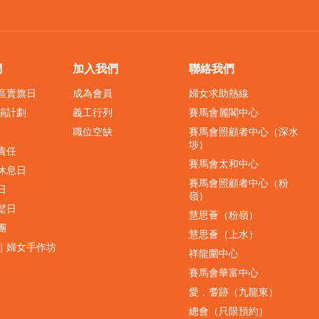
們
加入我們
聯絡我們
界區賣旗日
成為會員
婦女求助熱線
捐計劃
義工行列
賽馬會麗閣中心
職位空缺
賽馬會照顧者中心（深水
埗）
責任
賽馬會太和中心
休息日
賽馬會照顧者中心（粉
日
嶺）
鬆日
慧思薈（粉嶺）
團
慧思薈（上水）
｜婦女手作坊
祥龍圍中心
賽馬會華富中心
愛．耆跡（九龍東）
總會（只限預約）