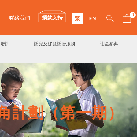
0
捐款支持
們
聯絡我們
繁
EN
續培訓
託兒及課餘託管服務
社區參與
角計劃（第一期）