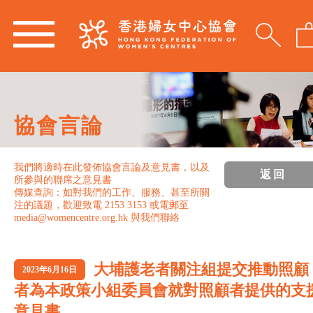
協會言論
我們將適時在此發佈協會言論及意見書，以及
返回
所參與的聯席之意見書
傳媒查詢：如對我們的工作、服務、甚至所關
注的議題，歡迎致電 2153 3153 或電郵至
media@womencentre.org.hk 與我們聯絡
大埔護老者關注組提交推動照顧
2023年6月16日
者為本政策小組委員會就對照顧者提供的支
意見書