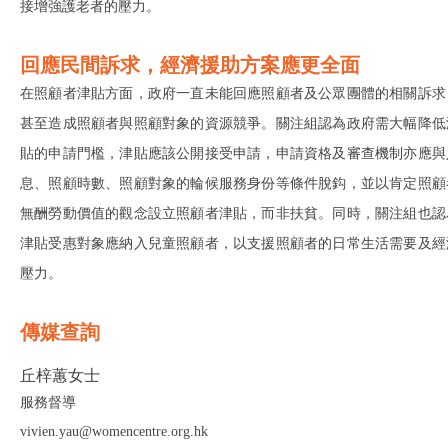
接增強護老者的壓力。
回應民間訴求，經濟援助方案應更全面
在照顧者津貼方面，政府一直未能回應照顧者及公眾團體的相關訴求
甚至造成照顧者與照顧對象的資源競爭。關注組認為政府需大幅降低
貼的申請門檻，津貼應該公開接受申請，申請資格及審查機制亦應與
息、照顧時數、照顧對象的輪候服務身份等條件脫鈎，並以肯定照顧
無酬勞動價值的觀念設立照顧者津貼，而非扶貧。同時，關注組也認
津貼受惠對象應納入兒童照顧者，以支援照顧者的日常生活需要及經
壓力。
傳媒查詢
丘梓蕙女士
服務督導
vivien.yau@womencentre.org.hk