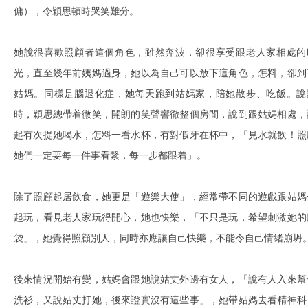
傭），令穎思頓時哭笑難分。
她說很喜歡照顧者這個角色，雖然奔波，卻很享受跟老人家相處的
光，直至幾年前姨媽過身，她以為自己可以放下這角色，怎料，卻到
姑媽。同樣是腦退化症，她每天跑到姑媽家，陪她散步、吃飯。說
時，穎思總帶着微笑，開朗的笑聲響徹整個房間，說到跟姑媽相處，
起有次提她喝水，怎料一看水杯，有對假牙在杯中，「見水就飲！照
她們一定要每一件事看緊，每一步都跟着」。
除了照顧起居飲食，她更是「遊樂大使」，經常帶不同的遊戲跟姑媽
起玩，看見老人家玩得開心，她也快樂，「不只是玩，希望刺激她的
袋」，她覺得照顧別人，同時亦應讓自己快樂，不能令自己情緒崩坍
後來情況開始有變，姑媽會跟她說姑丈外邊有女人，「說有人入來幫
洗衫，又說姑丈打她，後來證實沒有這些事」，她帶姑媽去看精神科