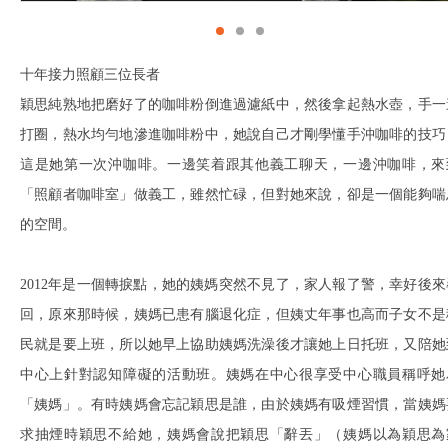
十年接力照顧三位長者
穎思純熟地把磨好了的咖啡粉倒進過濾紙中，然後拿起熱水壺，手一
打圈，熱水均勻地滲進咖啡粉中，她說自己才剛學懂手沖咖啡的技巧
這是她第一次沖咖啡。一邊笑着跟其他義工聊天，一邊沖咖啡，來
「照顧者咖啡室」做義工，雖然忙碌，但對她來說，卻是一個能夠喘
的空間。
2012年是一個轉捩點，她的姨媽突然不見了，家人報了警，幸好後來
回，原來那時候，姨媽已患有腦退化症，但姨丈年事也高而子女不是
民就是要上班，所以她早上協助姨媽洗澡後才讓她上日托班，又陪她
中心上針對認知障礙的活動班。姨媽在中心很享受中心職員稱呼她
「姨媽」。有時姨媽會忘記穎思是誰，由於姨媽有吸煙習慣，當姨媽
求抽煙時穎思不給她，姨媽會說把穎思「辭丟」（姨媽以為穎思為