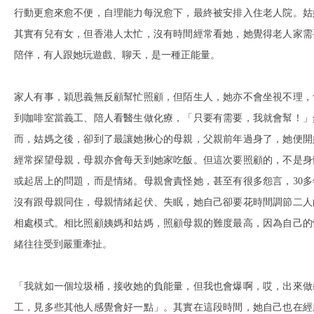
行動更愈來愈不便，自理能力每況愈下，最終被安排入住老人院。姑
其實有兒有女，但香港人太忙，沒有時間經常看她，她覺得老人家需
陪伴，有人跟她玩遊戲、聊天，是一種正能量。
家人有事，穎思義無反顧幫忙照顧，但陌生人，她亦不會坐視不理，
到咖啡室當義工、陪人看醫生做化療，「只要有需要，我就會幫！」
而，姑媽之後，卻到了最讓她揪心的母親，父親前年過身了，她便開
經常探望母親，母親亦會每天到她家吃飯。但這次要照顧的，不是身
或起居上的問題，而是情緒。母親會責怪她，甚至有很多怨言，30多
沒有跟母親同住，母親情緒起伏、失眠，她自己卻要花時間調節二人
相處模式。相比照顧姨媽和姑媽，照顧母親的難度最高，因為自己的
緒往往受到嚴重牽扯。
「我就如一個垃圾桶，接收她的負能量，但我也會爆啊，哎，出來做
工，見多些其他人感覺會好一點」。其實在這段時間，她自己也在經