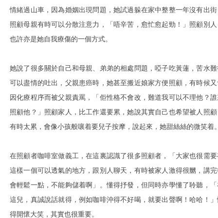
情緒過山車，因為婚姻出現問題，她試過躲在家中整整一年沒有出街
照顧母親有時可以分散注意力，「唔辛苦，愈忙愈起勁！」照顧別人
也許亦是她自我療傷的一個方式。
她說了很多關於自己和母親、弟弟的相處問題，啞子吃黃蓮，苦水難
可以盡情的吐出，父親患癌時，她甚至搬近娘家方便照顧，有時候又
因化療程序而被父親責罵，「佢性格不會改，難道我可以不理他？誰
照顧他？」照顧家人，比工作還要累，她說其實自己也希望被人照顧
有時太累，會像小孩般嚷着要兒子按摩，說起來，她甜絲絲的微笑着
在照顧者咖啡室做義工，在這裏認識了很多照顧者，「大家也很需要
這樣一個可以透氣的地方，跟別人聊天，有時被家人激得很嬲，講完
會輕鬆一點，不能夠儲着啊」。懂得抒發，但同時亦學懂了聆聽，「
這兒，真誠說話就得，例如咖啡沖得不好喝，就要出聲啊！哈哈！」
得開懷大笑，其實也很重要。