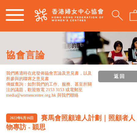
協會言論
我們將適時在此發佈協會言論及意見書，以及
返回
所參與的聯席之意見書
傳媒查詢：如對我們的工作、服務、甚至所關
注的議題，歡迎致電 2153 3153 或電郵至
media@womencentre.org.hk 與我們聯絡
賽馬會照顧達人計劃｜照顧者人
2022年6月16日
物專訪 - 穎思