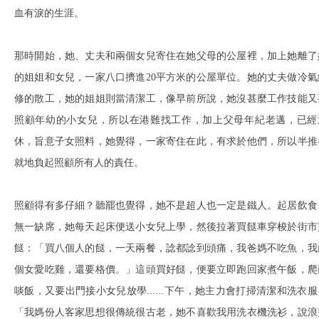
血有淚的生涯。
那時開始，她、丈夫和兩個女兒寄住在她父母的公屋裡，加上她離了
的姐姐和女兒，一家八口擠進20平方米的公屋單位。她的丈夫做冷氣
修的散工，她的姐姐則當清潔工，像早前所說，她沒甚麼工作技能又
照顧年幼的小女兒，所以在港難找工作，加上父母年紀老邁，已經
休，旨意子女照料，她覺得，一家寄住在此，有求於他們，所以半推
就地負起照顧所有人的責任。
照顧得有多仔細？聽罷也覺得，她不是超人也一定是鐵人。起居飲食
無一缺席，她每天起床便送小女兒上學，然後拉著買餸車穿梭於街市
餸：「買八個人的餸，一天兩餐，諗都諗到頭痛，我爸媽不吃魚，我
個女愛吃雞，還要格價。」這頭買好餸，便要立即跑回家煮午飯，爬
啖飯，又要出門接小女兒放學......下午，她主力會打掃清潔和洗衣服
「我媽份人客家思想很傳統很古老，她不喜歡我用洗衣機洗衫，說浪