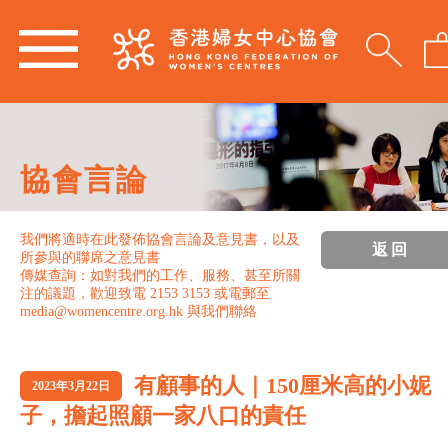
協會言論
我們將適時在此發佈協會言論及意見書，以及
返回
所參與的聯席之意見書
傳媒查詢：如對我們的工作、服務、甚至所關
注的議題，歡迎致電 2153 3153 或電郵至
media@womencentre.org.hk 與我們聯絡
有顧事的人｜150厘米高的小妮
2023年3月22日
子，擔起照顧一家八口的責任