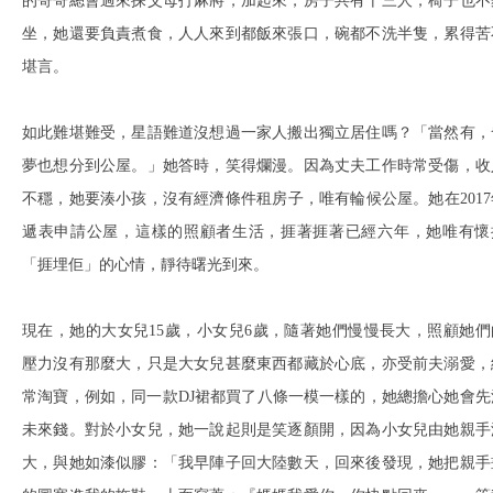
的哥哥總會過來探父母打麻將，加起來，房子共有十三人，椅子也不
坐，她還要負責煮食，人人來到都飯來張口，碗都不洗半隻，累得苦
堪言。
如此難堪難受，星語難道沒想過一家人搬出獨立居住嗎？「當然有，
夢也想分到公屋。」她答時，笑得爛漫。因為丈夫工作時常受傷，收
不穩，她要湊小孩，沒有經濟條件租房子，唯有輪候公屋。她在2017
遞表申請公屋，這樣的照顧者生活，捱著捱著已經六年，她唯有懷
「捱埋佢」的心情，靜待曙光到來。
現在，她的大女兒15歲，小女兒6歲，隨著她們慢慢長大，照顧她們
壓力沒有那麼大，只是大女兒甚麼東西都藏於心底，亦受前夫溺愛，
常淘寶，例如，同一款DJ裙都買了八條一模一樣的，她總擔心她會先
未來錢。對於小女兒，她一說起則是笑逐顏開，因為小女兒由她親手
大，與她如漆似膠：「我早陣子回大陸數天，回來後發現，她把親手