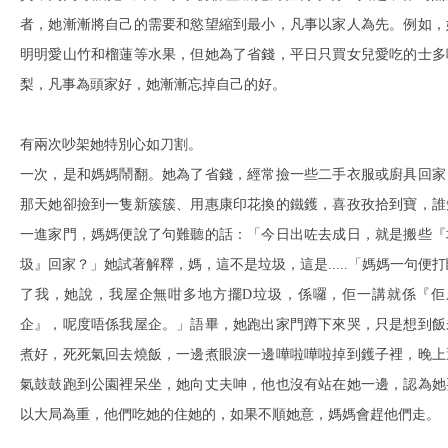
者，她漸漸將自己的需要和慾望縮到最小，凡事以家人為先。例如，
明明愛山竹和榴蓮等水果，但她為了省錢，平日只買女兒愛吃的士多
梨，凡事為頭家好，她漸漸忘掉自己的好。
有兩次吵架她特別心如刀割。
一次，是和媽媽鬧翻。她為了省錢，經常撿一些二手衣服或廚具回家
那天她卻撿到一隻新簇簇、用惠康印花換的鐵鑊，喜孜孜拾到寶，誰
一進家門，媽媽便說了句難聽的話：「今日出咗去成日，就是搬些『
圾』回家？」她試著解釋，媽，這不是垃圾，這是.....「媽媽一句便打
了我，她說，我屋企無咁多地方擺D垃圾，係囉，佢一講就係『佢
企』，呢度唔係我屋企。」語畢，她跑出家門蹲下來哭，只是想到飯
煮好，死死氣回去燒飯，一邊煮眼淚一邊嘩啦嘩啦掉到鑊子裡，晚上
氣鼓鼓跑到公園裡呆坐，她向丈夫呻，他也沒有站在她一邊，認為她
以大局為重，他們吃她的住她的，如果不順她意，媽媽會趕他們走。