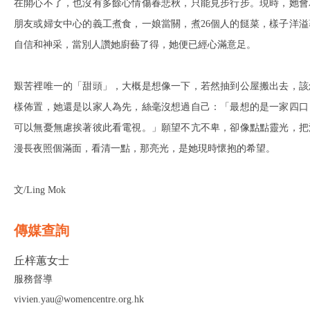
在開心不了，也沒有多餘心情傷春悲秋，只能見步行步。現時，她會
朋友或婦女中心的義工煮食，一娘當關，煮26個人的餸菜，樣子洋溢
自信和神采，當別人讚她廚藝了得，她便已經心滿意足。
艱苦裡唯一的「甜頭」，大概是想像一下，若然抽到公屋搬出去，該
樣佈置，她還是以家人為先，絲毫沒想過自己：「最想的是一家四口
可以無憂無慮挨著彼此看電視。」願望不亢不卑，卻像點點靈光，把
漫長夜照個滿面，看清一點，那亮光，是她現時懷抱的希望。
文/Ling Mok
傳媒查詢
丘梓蕙女士
服務督導
vivien.yau@womencentre.org.hk