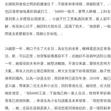
生姆指與食指之間的筋腱連住了，不能拿杯拿得穩，便被勸退了。」
也試過替做地產的親戚打工，「$4000一個月，要帶人睇樓，上到去
遇到客人非禮我佔我便宜。」小妮子打工受氣跑回家哭，家人卻不
解，有段灰心日子，她回到大陸生活，認識了前夫，「他很窮，一個
間進去甚麼都沒有，我都心甘命抵。」
24歲那一年，兩口子生了大女兒，為女兒的未來，輾轉還是決定來港
活。窮，可以忍受，但背叛卻萬萬容不下，在她好不容易申請到公屋
一年，她發現前夫有外遇，她堅決離婚。不過廿來歲，愛情失意時方
大亂，將未入住的公屋忍痛割捨，將大女兒拋下給母親照顧，她孑然
身再回國內。以為一訣是永別，再回來時已是百年身。2016年，她已
是31歲，帶著第二任丈夫和小女兒，回到香港生活。她坦然，在大陸
物皆便宜，「領$4000工資，千餘塊已夠一家人生活，簡簡單單炒兩
青菜已經很快樂。」來港全為小女兒讀書及未來發展，「唔想害咗個
嘅。」她，念茲在茲都是家人，卻沒想過回港掀起的，是一場照顧者