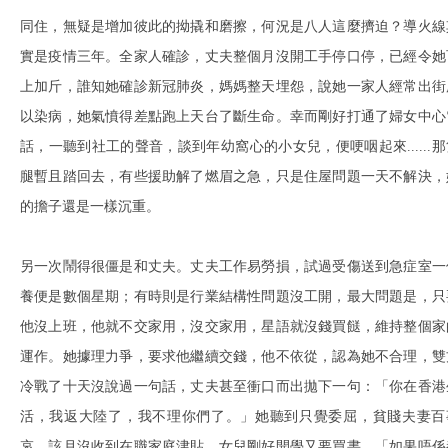
同住，無疑是增加彼此的拗撬和磨擦，何況是八人這麼擠迫？導火線
實是疫情三年。全家人確診，丈夫整個月沒開工手停口停，已經令她
上加斤，誰知她確診新冠肺炎，媽媽整天埋怨，說她一家人經常出街
以染病，她氣憤得差點跑上天台了斷生命。幸而剛好打通了婦女中心
話，一聽到社工的聲音，談到年幼窩心的小女兒，便哽咽起來......那
腿暫且踏回去，有些援助解了燃眉之急，只是住屋問題一天不解決，
的擔子還是一樣沉重。
另一次鬧得很僵是和丈夫。丈夫工作易勞損，試過受傷送到急症室一
養便是數個星期；有時則是行業結構性問題沒工開，最大問題是，只
他沒上班，他就不交家用，沒交家用，星語就沒錢買餸，維持整個家
運作。她據理力爭，要求他繼續交錢，他不依從，認為她不合理，雙
冷戰了十天沒說過一句話，丈夫甚至衝口而出拋下一句：「你在香港
活，我返大陸了，我不理你們了。」她聽到只覺委屈，貧賤夫妻百
哀，該月沒收到在職家庭津貼，女兒剛好開學又要買書，「如果唔係