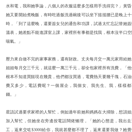
水和電，我和她爭論，八個人的衣服這麼多怎樣用手洗得完？」黃昏
她又要開始煮晚飯，有時吃過飯洗過碗後可以坐下搥搥腰已是晚上十
時，「到了這麼晚，還要簽女兒的通告和功課，試過太忙忘記替她簽
溫表，她差點不能進課室上課，家裡所有事都是找我，根本沒半口空
喘氣。」
壓力來自做不完的家事家務，還有財政。丈夫每月交一萬元家用給她
姐姐每月交三千元，就這麼一萬三千元，卻全包家裡所有洗費，「他
根本不知道買餸現在幾貴，他們都沒買過，電費熱天要幾千塊，石油
費又多少，電話費呢？一個屋企，我個女、我先生、我，樣樣都
錢。」
星語試過要求家裡的人幫忙，例如過年前她和媽媽在大掃除，想請姐
加入幫忙，但她坐在旁邊按電話闊佬懶理，「她的心態是，我出去
工，返來交咗$3000給你，我就甚麼都不理了，返來還要我做？她覺