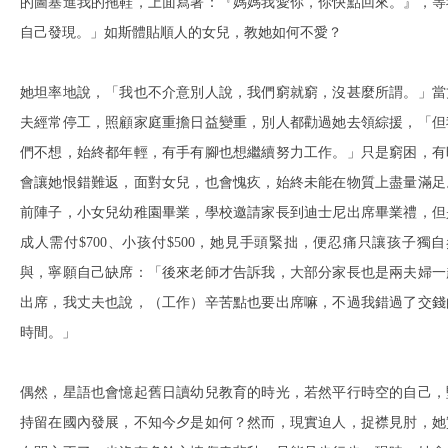
的圖塞進我的拖鞋，上面寫著：『媽媽我愛你，你快點回來。』，等
自己發現。」如斯體貼順人的女兒，教她如何不愛？
她坦率地說，「我也不介意別人說，我們窮就窮，沒甚麼所謂。」當
夫經常停工，照顧家庭重擔日益變重，別人都勸過她去領綜援，「但
們不想，始終都年輕，有手有腳也想繼續努力工作。」只是窮困，有
會讓她恨錯難返，面對女兒，也會愧疚，始終未能在物質上盡量滿足
前陣子，小女兒幼稚園畢業，學校邀請家長到迪士尼出席畢業禮，但
成人需付$700、小孩付$500，她見手頭緊拙，便忍痛只讓孩子獨自
與，寧願自己缺席：「後來老師才告訴我，大部分家長也是兩夫婦一
出席，我丈夫也說，（工作）辛苦點也要出席嘛，不過我錯過了交錢
時間。」
偶然，星語也會憶起舊日讀幼兒教育的時光，若然平行時空的自己，
持留在國內發展，不知今夕是如何？然而，現實迫人，捉襟見肘，她