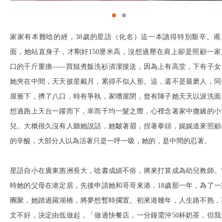
家家有本難唸的經，38歲的星語（化名）這一本讀得特別艱辛。甫
面，她站直身子，才剛好150厘米高，沒想過壓在肩上卻是照顧一家
口的千斤重擔——買餸煮飯洗衫清潔接送，因為上有高堂，下有子女
她夾在中間，天天披星戴月，累得不似人形。這，還不是最磨人，同
屋簷下，擠了八口，時有爭執，家嘈屋閉，曾有陣子她天天以淚洗面
想過跑上天台一躍而下，幸而千均一髮之際，心裡念著家中撒嬌的小
兒。大概很久沒有人聽她說話，她皺著眉，捏著拳頭，娓娓道來照顧
的辛酸，大部分人以為活著只是一呼一吸，她的，是中間的忍著。
星語自小在廣東惠洲長大，唸書成績不俗，將來打算成為幼兒教師。
時她的父母在港定居，先後申請她和哥哥來港，18歲那一年，為了一
團聚，她踏過羅湖橋，將夢想暫時擱置。初來港幾年，人生路不熟，
文不好，決定由低做起，「做過快餐店，一分鐘需沖50杯奶茶，但我