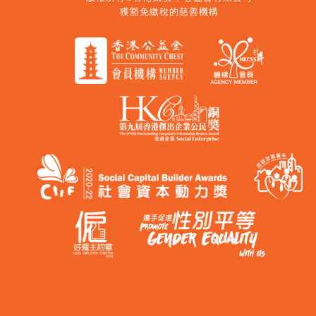
獲豁免繳稅的慈善機構