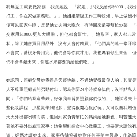
我無返工就要做家務，我跟她說，『家姐，那我反給你$6000，我出
打工，你在家做家務吧。』」她姐姐清潔工作工時較短，早上做幾小
便可以回家午睡，反是她丈夫朝六晚六，有時回來還要幫忙炒菜，「
交家用$10000更加大晒啦，但他都會幫忙。」她形容，家人都非常
私，除了她會買日用品外，沒有人會付錢買，「他們真的連一條牙籤
不會買，番梘牙膏用完，他們會等你買才用。我爸媽有領生果金，但
們不會拿錢出來，你連水果都要買給他們吃。」
她認同，照顧父母她覺得是天經地義，不過她覺得最傷人的，其實是
人不尊重照顧者的勞動付出，認為你要24小時候命似的，沒半點私人
間：「你們給我這些錢，好像我奉旨要照顧你們似的。」她試過去上
些化妝課程，那星期學到很多，覺得很開心很好玩，又可以自我增值
天天外出都咧嘴而笑，但回到家負責幫忙的媽媽給她臉色，叫苦連天
著她不要外出處理家事；她希望到婦女中心做義工，也要講大話說有
資，媽媽才讓她出來。家事彷彿窒礙她對任何事萌生興趣，作為照