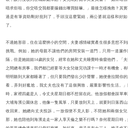
唔求佢啦，你交唔交我都要攞錢出嚟買餸嘛。」最後怎樣挽救？其實
過是有筆資助剛好批到了，手頭沒這麼緊絀，兩公婆就這樣和好如
了。
不過她形容，住在這麼狹小的空間，夫妻感情確實產生很多意想不到
挑戰。例如，她的母親不讓他們的房間安裝一道門，只用一道簾作
隔，但是她姐姐14歲的女兒，經常在她和丈夫睡覺時偷窺他們，「夫
之間總有房事，我們都已經要等大女兒做完功課十一時才有機會，有
明明聽到大家都睡著了，但只要我們發出少許聲響，她便會拉開你的
看，弄到好尷尬，我丈夫也沒有了這個興致，嚴重影響性生活。」
時，家裡四處是人，令丈夫星期日都不想留在此。他放假都會踩單車
大埔海濱公園休息，他像一隻風箏，只要放到天上，就要到日落西山
收回來。她總向丈夫投訴，一放假便不見人影，不陪她和兩個女兒
那，她也陪他到海濱走走一家人享天倫之樂不行嗎？奈何星期日時，