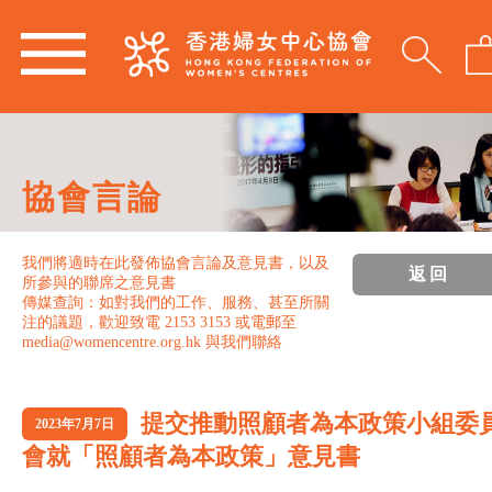
協會言論
我們將適時在此發佈協會言論及意見書，以及
返回
所參與的聯席之意見書
傳媒查詢：如對我們的工作、服務、甚至所關
注的議題，歡迎致電 2153 3153 或電郵至
media@womencentre.org.hk 與我們聯絡
提交推動照顧者為本政策小組委
2023年7月7日
會就「照顧者為本政策」意見書