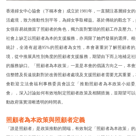
香港婦女中心協會（下稱本會）成立於1981年，一直關注基層婦女的
活處境，致力推動性別平等，為婦女爭取權益。基於傳統的觀念下，
女很容易就擔當了照顧者的角色，獨力面對繁瑣的照顧工作及壓力。
社會上缺乏以照顧者為本的支援服務，亦局限了她們發展的選擇。根
統計，全港有超過95%的照顧者為女性，本會著重於了解照顧者的
境，從中推展具性別角度的照顧者支援服務，期望由下而上地補足社
的服務缺口。「照顧者為本政策」一直是本會的倡議方向之一，本會
信整體及長遠規劃對於改善照顧者處境及支援照顧者需要尤其重要，
會歡迎立法會福利事務委員會設立「推動照顧者為本政策小組委
會」，深入討論如何有效地制定照顧者政策及相關措施，並期望可以
動政府落實清晰透明的時間表。
照顧者為本政策與照顧者定義
「誰是照顧者」是政策推動的開端，有效制定「照顧者為本政策」的