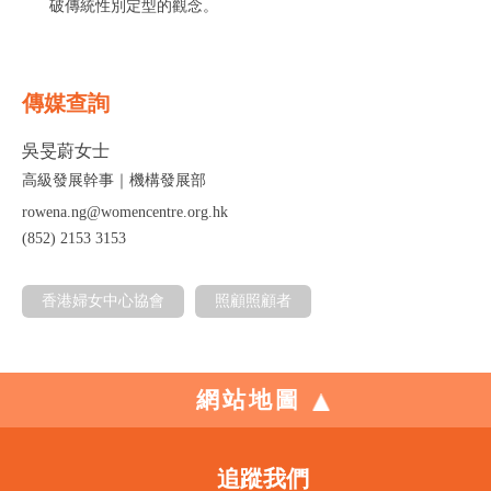
破傳統性別定型的觀念。
傳媒查詢
吳旻蔚女士
高級發展幹事｜機構發展部
rowena.ng@womencentre.org.hk
(852) 2153 3153
香港婦女中心協會
照顧照顧者
網站地圖
追蹤我們