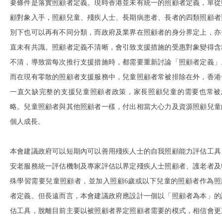
要條件是落實照顧者定義。現時香港並未有統一的照顧者定義，單從
顧對象入手，照顧兒童、殘疾人士、長期病患者、長者的四類照顧者
別下也可以再有不同分類，而政府及業界在照顧者的身分界定上，亦
直未有共識。照顧者定義不清晰，會引致支援措施的受惠對象變得含
不清，導致當每次推行支援措施時，都需要重新討論「照顧者定義」
而在現有零散的照顧者支援服務中，兒童照顧者常被排除在外，香港
一直欠缺完整的支援兒童照顧者政策，家長照顧兒童的需要也常被
略。兒童照顧者與其他照顧者一樣，付出相當大心力及資源照顧兒童
個人成長。
本會建議政府可以短期內可以善用殘疾人士的自我照顧能力評估工具
安老服務統一評估機制及專家評估以界定殘疾人士照顧者、護老者及
殊學習需要兒童照顧者，並加入照顧6歲或以下兒童的照顧者作為照
者定義。但長遠而言，本會建議政府應設計一個以「照顧者為本」的
估工具，脫離目前主要以被照顧者界定照顧者需要的模式，相信會更