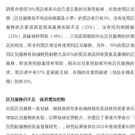
調查亦發現76%受訪者表示自己是主要的兒童照顧者，但曾使用託兒
務（託兒服務並不包括幼稚園及小學）的受訪者只有2%。沒有使用託
服務的主要原因是因為服務名額不足（25%）、沒有找到相關服
（23%）及輪候時間長（18%），三項原因都指向出託兒服務的供應
足的狀況，而令到受訪者沒有使用到託兒服務。另外，70%的受訪者
同託兒服務有助減輕照顧壓力及85%的受訪者認同有質素及廉價的託
服務，對改善照顧處境有幫助，顯示出兒童照顧者均有託兒服務的
求。受訪者中有57% 是家庭主婦，在職的兒童照顧者（包括全職及
職）則有32%。
託兒服務仍不足 政府需加把勁
社區託兒服務一直短缺，雖然政府在多份施政報告及財政預算案表示
增加託兒服務的名額，以釋放婦女勞動力，亦委託了香港大學進行「
兒照顧服務的長遠發展研究」，研究結果推算在2021年香港需要82所