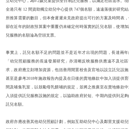
立幼兒中心，為0-2歲兒童提供全日制託兒服務，以滿足社區需求。現
全港只有 12 間資助獨立幼兒中心提供 747個名額，遠遠落後於研究結
所推算需要的數目，但本會遲遲未見政府提出可行的方案及時間表，
卻在近年的財政預算案中重覆仍未確定何時落實的託兒名額，使增加
兒服務的名額淪為空頭支票。
事實上，託兒名額不足的問題並不是近年才出現的問題，長達兩年
「幼兒照顧服務的長遠發展研究」亦清晰反映服務供應遠不及社區
求，政府應立刻增加資源，包括善用閒置校舍及官地以設立託兒設施
甚至是參考2018年施政報告內提及在日後的賣地條款中加入須提供育
間及哺集乳室，以鼓勵母乳餵哺的規定，並將之推廣至在賣地條款中
入須提供託兒服務設施的規定，以協助政府於短、中期內提供到足夠
託兒名額。
政府亦應改善其他幼兒照顧計劃，例如互助幼兒中心及鄰里支援幼兒