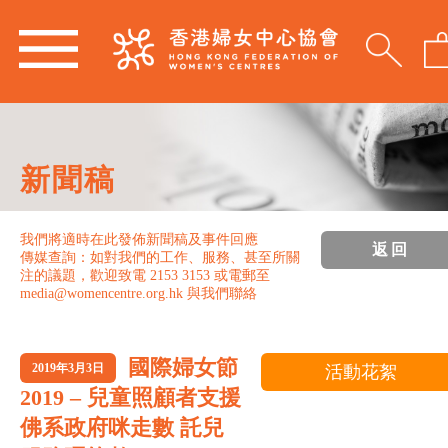
新聞稿
我們將適時在此發佈新聞稿及事件回應
返回
傳媒查詢：如對我們的工作、服務、甚至所關
注的議題，歡迎致電 2153 3153 或電郵至
media@womencentre.org.hk 與我們聯絡
國際婦女節
2019年3月3日
活動花絮
2019 – 兒童照顧者支援
佛系政府咪走數 託兒