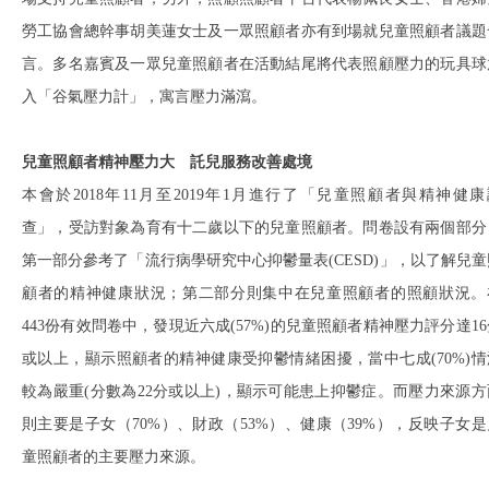
勞工協會總幹事胡美蓮女士及一眾照顧者亦有到場就兒童照顧者議題
言。多名嘉賓及一眾兒童照顧者在活動結尾將代表照顧壓力的玩具球
入「谷氣壓力計」，寓言壓力滿瀉。
兒童照顧者精神壓力大 託兒服務改善處境
本會於2018年11月至2019年1月進行了「兒童照顧者與精神健康
查」，受訪對象為育有十二歲以下的兒童照顧者。問卷設有兩個部分
第一部分參考了「流行病學研究中心抑鬱量表(CESD)」，以了解兒童
顧者的精神健康狀況；第二部分則集中在兒童照顧者的照顧狀況。
443份有效問卷中，發現近六成(57%)的兒童照顧者精神壓力評分達16
或以上，顯示照顧者的精神健康受抑鬱情緒困擾，當中七成(70%)情
較為嚴重(分數為22分或以上)，顯示可能患上抑鬱症。而壓力來源方
則主要是子女（70%）、財政（53%）、健康（39%），反映子女是
童照顧者的主要壓力來源。