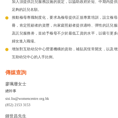
加入須提供託兒服務設施的規定，以協助政府於短、中期內提供
足夠的託兒名額。
推動褓母專職制度化，要求為褓母提供正規專業培訓，設立褓母
冊，肯定照顧者的資歷，向家庭照顧者提供適時、彈性的託兒服
及託兒服務劵，並給予褓母不少於最低工資的水平，以吸引更多
婦女進入職場。
增加對互助幼兒中心營運機構的資助，補貼其恆常開支，以及增
互助幼兒中心的人手比例。
傳媒查詢
廖珮珊女士
總幹事
sisi.liu@womencentre.org.hk
(852) 2153 3153
鍾世昌先生