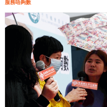
服務唔夠數