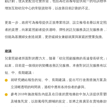
顧計劃，使其更配合社會所需，包括為社區褓母提供統一的培訓標準
增加互助幼兒中心的常額資助等，以改善目前計劃的不足。
更進一步，政府可為褓母提供正規專業培訓、設立褓母名冊以肯定照
者的資歷，向家庭照顧者提供適時、彈性的託兒服務及託兒服務劵，
但能為基層婦女創造就業，更舒緩婦女兼顧就業與家庭的雙重負擔。
建議
兒童照顧者所面對的壓力大，隨著「幼兒照顧服務的長遠發長研究」
結束，目前是一個很好的契機改善託兒服務。本會對於託兒服務有以
短、中、長期建議：
就研究總結報告的短、中、長期建議，提出可行改善措施方案及
立清晰透明的時間表，過程中應有各持份者的參與。
參考2018年施政報告內提及在日後的賣地條款中加入須提供育嬰
及哺集乳室，以鼓勵母乳餵哺的規定，並將之推廣至在賣地條款