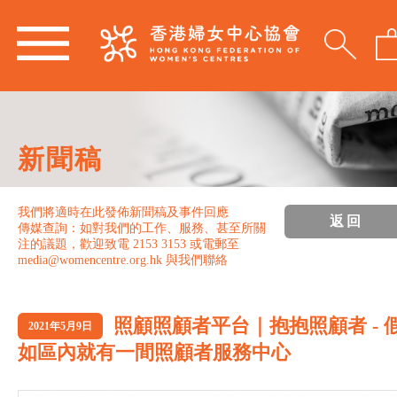
新聞稿
我們將適時在此發佈新聞稿及事件回應
返回
傳媒查詢：如對我們的工作、服務、甚至所關
注的議題，歡迎致電 2153 3153 或電郵至
media@womencentre.org.hk 與我們聯絡
照顧照顧者平台｜抱抱照顧者 - 
2021年5月9日
如區內就有一間照顧者服務中心