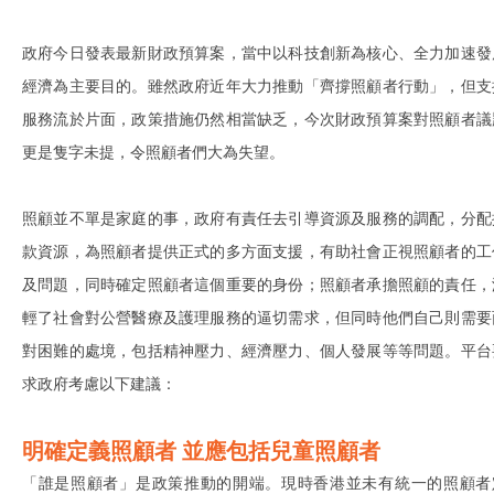
政府今日發表最新財政預算案，當中以科技創新為核心、全力加速發
經濟為主要目的。雖然政府近年大力推動「齊撐照顧者行動」，但支
服務流於片面，政策措施仍然相當缺乏，今次財政預算案對照顧者議
更是隻字未提，令照顧者們大為失望。
照顧並不單是家庭的事，政府有責任去引導資源及服務的調配，分配
款資源，為照顧者提供正式的多方面支援，有助社會正視照顧者的工
及問題，同時確定照顧者這個重要的身份；照顧者承擔照顧的責任，
輕了社會對公營醫療及護理服務的逼切需求，但同時他們自己則需要
對困難的處境，包括精神壓力、經濟壓力、個人發展等等問題。平台
求政府考慮以下建議：
明確定義照顧者 並應包括兒童照顧者
「誰是照顧者」是政策推動的開端。現時香港並未有統一的照顧者