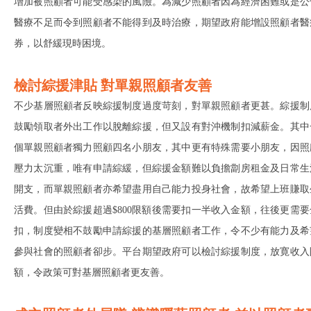
增加被照顧者可能受感染的風險。為減少照顧者因為經濟困難或是公
醫療不足而令到照顧者不能得到及時治療，期望政府能增設照顧者醫
券，以舒緩現時困境。
檢討綜援津貼 對單親照顧者友善
不少基層照顧者反映綜援制度過度苛刻，對單親照顧者更甚。綜援制
鼓勵領取者外出工作以脫離綜援，但又設有對沖機制扣減薪金。其中
個單親照顧者獨力照顧四名小朋友，其中更有特殊需要小朋友，因照
壓力太沉重，唯有申請綜緩，但綜援金額難以負擔劏房租金及日常生
開支，而單親照顧者亦希望盡用自己能力投身社會，故希望上班賺取
活費。但由於綜援超過$800限額後需要扣一半收入金額，往後更需要
扣，制度變相不鼓勵申請綜援的基層照顧者工作，令不少有能力及希
參與社會的照顧者卻步。平台期望政府可以檢討綜援制度，放寛收入
額，令政策可對基層照顧者更友善。