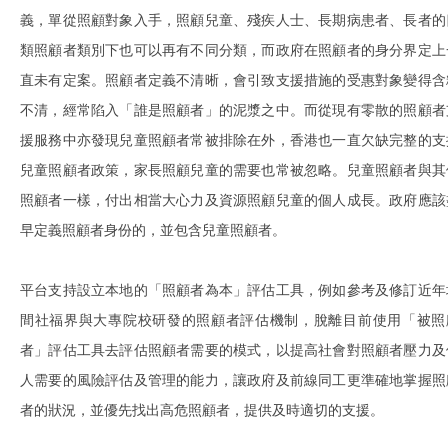
義，單從照顧對象入手，照顧兒童、殘疾人士、長期病患者、長者的
類照顧者類別下也可以再有不同分類，而政府在照顧者的身分界定上
直未有定案。照顧者定義不清晰，會引致支援措施的受惠對象變得含
不清，經常陷入「誰是照顧者」的泥漿之中。而從現有零散的照顧者
援服務中亦發現兒童照顧者常被排除在外，香港也一直欠缺完整的支
兒童照顧者政策，家長照顧兒童的需要也常被忽略。兒童照顧者與其
照顧者一樣，付出相當大心力及資源照顧兒童的個人成長。政府應該
早定義照顧者身份的，並包含兒童照顧者。
平台支持設立本地的「照顧者為本」評估工具，例如參考及修訂近年
間社福界與大專院校研發的照顧者評估機制，脫離目前使用「被照
者」評估工具去評估照顧者需要的模式，以提高社會對照顧者壓力及
人需要的風險評估及管理的能力，讓政府及前線同工更準確地掌握照
者的狀況，並優先找出高危照顧者，提供及時適切的支援。