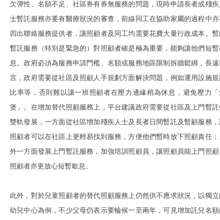
欠彈性、名額不足、社區券有券無服務的問題，現時申請長者或殘疾
士暫託服務亦要有醫療狀況的審查，前線同工在協助家屬的過程中亦
四出聯絡服務提供者，讓照顧者及同工均需要花費大量行政成本。暫
暫託服務（特別是緊急的）對照顧者確是極為重要，能夠讓他們短暫
息。政府必須為服務申請門檻、名額或服務地區限制拆牆鬆綁，長遠
言，政府需要從社區及照顧人手規劃方面解決問題，例如運用設施規
比率等，否則難以讓一班照顧者在壓力邊緣稍為休息，避免壓力「
煲」。在增加替代照顧服務上，平台建議政府需要從社區及上門暫託
雙軌發展，一方面從社區增加殘疾人士及長者日間暫託及暫顧服務，
照顧者可以在社區上更輕易找到服務，方便他們暫時放下照顧責任；
外一方面發展上門暫託服務，加強培訓照顧員，讓照顧員能上門照顧
照顧者亦更放心短暫歇息。
此外，對於兒童照顧者的替代照顧服務上仍然供不應求狀況，以獨立
幼兒中心為例，不少父母仍表示要輪候一至兩年，可見增加託兒名額