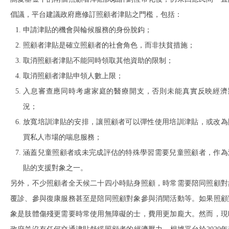
倡議，平台建議政府應修訂照顧者津貼之門檻，包括：
申請津貼的機會與輪候服務的身份脫鈎；
照顧者津貼是確立照顧者的社會角色，而非扶貧措施；
取消照顧者津貼不能同時領取其他資助的限制；
取消照顧者津貼申領人數上限；
入息審查應同時考慮家庭的醫療開支，否則未能真實反映經濟
況；
放寬培訓津貼的安排，讓照顧者可以彈性使用培訓津貼，或改為
買私人市場的喘息服務；
涵蓋兒童照顧者或未完成評估的特殊學習需要兒童照顧者，作為
貼的支援對象之一。
另外，不少照顧者全天候二十四小時貼身照顧，時常需要陪同照顧對
覆診、參與復康服務甚至是陪同照顧對象參與消閒活動等。如果照顧
象是肢體傷殘更需要時常使用無障礙的士，費用更加龐大。然而，現