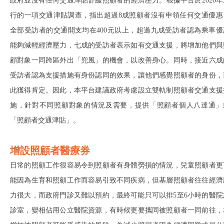
政府並沒有任何交通津貼舒緩照顧者的經濟壓力。根據平台於2020年
行的一項交通津貼調查，指出超過8成照顧者沒有申領任何交通優惠
全部受訪者的交通開支均在400元以上，超過九成受訪者認為乘車優
能夠減輕經濟壓力，七成的受訪者表示如有交通支援，將增加他們與
顧對象一同跨區外出「兜風」的機會，以改善身心。同時，接近六成
受訪者認為支援措施有身份認同的效果，讓他們感覺照顧者的身份，
此獲得肯定。因此，本平台建議政府考慮設立雙軌制照顧者交通支援
施，針對不同照顧對象的情況及需要，提供「照顧者個人八達通」
「照顧者交通津貼」。
增設照顧者醫療券
日常的照顧工作很容易令到照顧者有身體勞損的情況，兒童照顧者更
能因為生育和照顧工作而容易引致不同疾病，但基層照顧者往往經濟
力很大，而政府門診又難以預約，最終可能只可以排5至6小時的醫院
診室，變相佔用公立醫院資源，有時候更要攜同被照顧者一同前往，