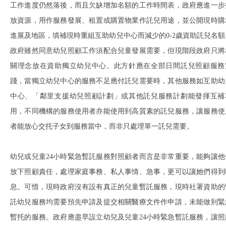
工作進度仍然落後，而且欠缺增加名額的工作時間表，政府應進一步
放資源，用作服務發展、租置或購置物業作託兒用途，並公開現時購
進展及地區，填補現時重組互助幼兒中心而減少的0-2歲資助託兒名額
政府雖然同意幼兒照顧工作須配合兒童發展需要，但現階段政府只將
關理念放在資助獨立幼兒中心。此方針應在全部日間託兒照顧服務
踐，當獨立幼兒中心的服務不足應付託兒需要時，其他服務如互助幼
中心、「鄰里支援幼兒照顧計劃」或其他託兒服務計劃能發揮互補
用，不同機構的服務使用者亦能使用到高質素的託兒服務，讓服務使
者能放心交托子女到服務當中，而非只處理單一託兒需要。
幼兒或兒童24小時緊急暫託服務對照顧者而言是非常重要，能夠讓他
放下照顧責任，處理家庭事務、私人事情、急事，更可以讓她們得到
息。可惜，現時政府沒有設有真正的兒童暫託服務，現時社署資助的
託幼兒服務均需要預先申請及提交相關醫療文件作申請，未能做到緊
暫托的服務。政府應盡早設立幼兒及兒童24小時緊急暫託服務，讓照