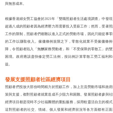
與無形成本。
根據香港婦女勞工協會於2021年「雙職照顧者生活處境調查」中發現
超過八成的照顧者因為經濟壓力而需要投入受薪工作；然而，受著照
工作的限制，照顧者們都難以進入正式的勞動市場，因此只能從事零
的工作以賺取收入。僱傭條例規限之下，零散化就業不受僱傭條例
障，令照顧者陷入「無酬家務勞動者」和「不受保障的零散工」的雙
困境。政府應該盡快修定勞工法例，按比例計算零散工勞工福利和
益。
發展支援照顧者社區經濟項目
照顧者們投放大部份時間精力於照顧工作，加上主流勞動市場和政府
策與支援，都對照顧者就業造成不少阻力和困難。發展照顧者參與社
經濟項目都是現時不少社福團體的重點服務，採用較靈活自主的模式
這對照顧者的社交、情緒、個人發展和經濟狀況等各方面都有正面