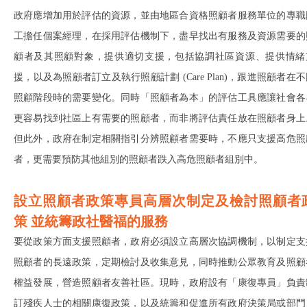
政府應增加用於評估的資源，並由地區合資格照顧者服務單位的專職
工擔任個案經理，在採用評估機制下，盡早找出有服務及資源需要的
顧者及其照顧對象，提供適切支援，包括協調社區資源、提供情緒
援，以及為照顧者訂立及執行照顧計劃 (Care Plan)，跟進照顧者在
照顧階段時的需要變化。同時「照顧者為本」的評估工具應讓社會各
更容易找到社區上有需要的照顧者，而非將評估責任放在照顧者身上
但此外，政府在制定相關指引分辨照顧者需要時，不應只支援高危照
者，更需要預防其他組別的照顧者跌入高危照顧者組別中。
設立照顧者政策專員高層次制定及檢討照顧者
策 並統籌政社醫福的服務
要從政策方面支援照顧者，政府必須設立高層次協調機制，以制定支
照顧者的長遠政策，定期檢討及收集意見，同時推動公眾教育及照顧
權益發展，營造照顧者友善社區。現時，政府設有「康復專員」負責
訂殘疾人士的相關康復政策，以及統籌和促進所有政府決策局或部門