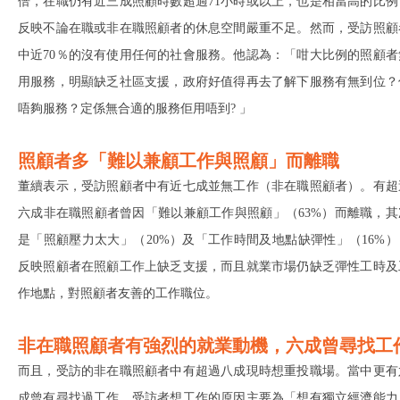
倍，在職仍有近三成照顧時數超過71小時或以上，也是相當高的比例
反映不論在職或非在職照顧者的休息空間嚴重不足。然而，受訪照顧
中近70％的沒有使用任何的社會服務。他認為：「咁大比例的照顧者
用服務，明顯缺乏社區支援，政府好值得再去了解下服務有無到位？
唔夠服務？定係無合適的服務佢用唔到? 」
照顧者多「難以兼顧工作與照顧」而離職
董續表示，受訪照顧者中有近七成並無工作（非在職照顧者）。有超
六成非在職照顧者曾因「難以兼顧工作與照顧」（63%）而離職，其
是「照顧壓力太大」（20%）及「工作時間及地點缺彈性」（16%）
反映照顧者在照顧工作上缺乏支援，而且就業市場仍缺乏彈性工時及
作地點，對照顧者友善的工作職位。
非在職照顧者有強烈的就業動機，六成曾尋找工
而且，受訪的非在職照顧者中有超過八成現時想重投職場。當中更有
成曾有尋找過工作。受訪者想工作的原因主要為「想有獨立經濟能力