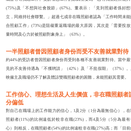
(75%)及「不想與社會脫節」(67%)。董表示：「見到照顧者係好想
立，同維持社會聯繫。」超過七成非在職照顧者認為「工作時間未能
合照顧工作」(73%)是阻礙重返職場的最大原因，其次是「需要投放
量時間及心力於被照顧對象身上」（63%）。
一半照顧者曾因照顧者身份而受不友善就業對待
約44%的受訪者曾因照顧者身份而受到各種不友善就業對待。當中最
見的不友善待遇為「不獲聘請」（42%）及「不批假期」（37%）。
映僱主及職場仍不了解及體諒雙職照顧者的困難，未能照顧其需要。
工作信心、理想生活及人生價值，非在職照顧者
分偏低
對自己在職場上的工作能力的信心，1及2分（1分為最無信心），在
照顧者(11%)的比例遠低於較非在職(23%)，而4及5分（5分為最有
心）則相反，在職照顧者(54%)的比例遠較非在職(27%)高；而「目前