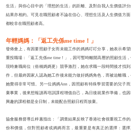
生活」與你心目中的「理想的生活」的距離、及對自我人生價值評分
結果亦相約。可見在職照顧者不論在信心、理想生活及人生價值方面
都較非在職照顧者高。
年輕媽媽：「返工先係me time！」
發佈會上，有因要照顧子女而未能工作的媽媽叮叮分享，她表示希望
重投職場：「返工先係me time！」，因可暫時離開高壓的照顧生活，
現時兼職崗位（俗稱媽媽更）競爭激烈，她在求職一段時間後才找到
作，但最終因家人認為她工作後未能力做好媽媽角色，而被迫離職，
她覺得非常可惜。另一位媽媽Ann，因照顧有特殊學習需要的兒子而
棄事業，後來想報讀再培訓課程增值自己，為日後就業作準備，也因
興趣的課程都是全日制，未能配合照顧日程而放棄。
協會服務督導丘梓蕙指出：「調查結果反映了香港社會很重視工作的
份和價值，但對照顧者或媽媽而言，最重要是有真正的選擇：選擇