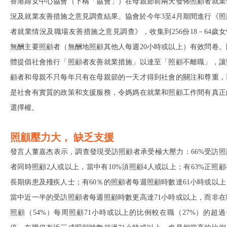
香港婦女中心協會（下稱「協會」）在母親節前兩天發佈照顧者就業
況及就業友善措施之意見調查結果。協會於今年3至4月期間進行《照
者就業情況及職場友善措施之意見調查》，收集到256份18－64歲女
無酬主要照顧者（無酬地照顧其他人每週20小時或以上）有效問卷。
體提倡社會推行「照顧者友善就業措施」以達至「照顧不離職」，讓
顧者和母親不只每年只有在母親節的一天才得到社會的關注和尊重，
是社會有實質的政策和支援服務，令媽媽在就業和照顧工作間有真正
選擇權。
照顧壓力大， 缺乏支援
發言人董嘉杰表示，調查發現受訪照顧者承受極大壓力：66%受訪照
者同時照顧2人或以上，當中有10%須照顧4人或以上；有63%正照顧
長期病患及殘疾人士；有60％的照顧者每週照顧時數達61小時或以上
當中近一半的受訪照顧者每週照顧時數更高達71小時或以上，而非在
照顧（54%）每周照顧71小時或以上的比例較在職（27%）的超過