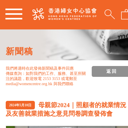
新聞稿
我們將適時在此發佈新聞稿及事件回應
返回
傳媒查詢：如對我們的工作、服務、甚至所關
注的議題，歡迎致電 2153 3153 或電郵至
media@womencentre.org.hk 與我們聯絡
母親節2024｜照顧者的就業情況
2024年5月10日
及友善就業措施之意見問卷調查發佈會