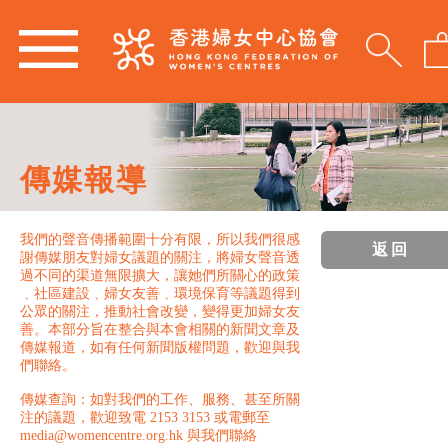
傳媒報導
我們的聲音傳播範圍十分有限，所以我們很感
返回
謝傳媒朋友對婦女議題的關注，將婦女聲音透
過不同的渠道無限擴大，讓她們所關心的政策
﹑社區建設﹑婦女友善﹑環境保育等議題得到
公眾的關注，推動社會改變，變得更加婦女友
善。本部分旨在整合與本會相關的新聞文章及
傳媒報道，如有任何新聞版權問題，歡迎與我
們聯絡。
傳媒查詢：如對我們的工作、服務、甚至所關
注的議題，歡迎致電 2153 3153 或電郵至
media@womencentre.org.hk 與我們聯絡