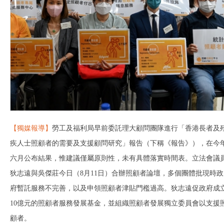
【獨媒報導】
勞工及福利局早前委託理大顧問團隊進行「香港長者及
疾人士照顧者的需要及支援顧問研究」報告（下稱《報告》），在今
六月公布結果，惟建議僅屬原則性，未有具體落實時間表。立法會議
狄志遠與吳傑莊今日（8月11日）合辦照顧者論壇，多個團體批現時政
府暫託服務不完善，以及申領照顧者津貼門檻過高。狄志遠促政府成
10億元的照顧者服務發展基金，並組織照顧者發展獨立委員會以支援
顧者。