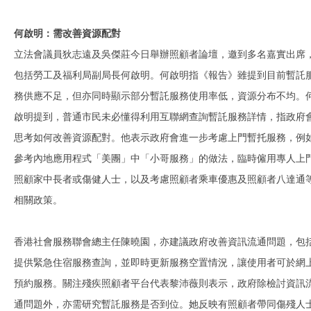
何啟明：需改善資源配對
立法會議員狄志遠及吳傑莊今日舉辦照顧者論壇，邀到多名嘉實出席
包括勞工及福利局副局長何啟明。何啟明指《報告》雖提到目前暫託
務供應不足，但亦同時顯示部分暫託服務使用率低，資源分布不均。
啟明提到，普通市民未必懂得利用互聯網查詢暫託服務詳情，指政府
思考如何改善資源配對。他表示政府會進一步考慮上門暫托服務，例
參考內地應用程式「美團」中「小哥服務」的做法，臨時僱用專人上
照顧家中長者或傷健人士，以及考慮照顧者乘車優惠及照顧者八達通
相關政策。
香港社會服務聯會總主任陳曉園，亦建議政府改善資訊流通問題，包
提供緊急住宿服務查詢，並即時更新服務空置情況，讓使用者可於網
預約服務。關注殘疾照顧者平台代表黎沛薇則表示，政府除檢討資訊
通問題外，亦需研究暫託服務是否到位。她反映有照顧者帶同傷殘人