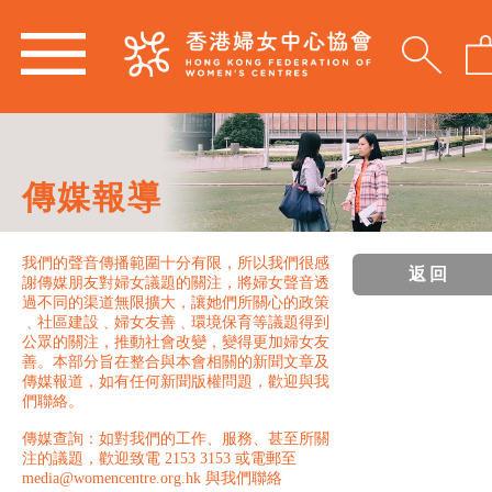
傳媒報導
我們的聲音傳播範圍十分有限，所以我們很感
返回
謝傳媒朋友對婦女議題的關注，將婦女聲音透
過不同的渠道無限擴大，讓她們所關心的政策
﹑社區建設﹑婦女友善﹑環境保育等議題得到
公眾的關注，推動社會改變，變得更加婦女友
善。本部分旨在整合與本會相關的新聞文章及
傳媒報道，如有任何新聞版權問題，歡迎與我
們聯絡。
傳媒查詢：如對我們的工作、服務、甚至所關
注的議題，歡迎致電 2153 3153 或電郵至
media@womencentre.org.hk 與我們聯絡