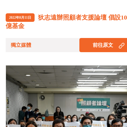
狄志遠辦照顧者支援論壇 倡設10
2022年8月11日
億基金
獨立媒體
前往原文