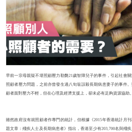
早前一宗母親疑不堪照顧壓力勒斃21歲智障兒子的事件，引起社會關
照顧者壓力問題，之前亦曾發生過八旬翁誤殺長期病患妻子的事件。
顧者面對壓力不輕，但在心理及經濟支援上，卻未必有足夠資源協助
雖然政府沒有就照顧者作專門的統計，但根據《2015年香港統計月刊
題文章：殘疾人士及長期病患者》指出，香港至少有203,700名與殘疾