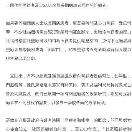
士同住的照顧者及175,600名與長期病患者同住的照顧者。
如果要照顧殘疾人士或長期病患者，更需要時間及心力照顧。受疫情
響，不少社福機構需要縮短營業時間甚至關閉，更增添照顧者的壓力
社福機構暫託照顧可以稍稍為照顧者提供喘息空間，疫情下照顧者與
照顧者無奈變相成為「困獸鬥」。如果照顧者沒有適時緩解個人壓力
很容易出現悲劇。
一直以來，有不少組織及議員建議政府向照顧者提供幫助，如津貼、
門服務等，惟政府遲遲未落實有關安排。勞工及福利局局長羅致光去
曾於網誌提及，政府已展開一項有關照顧者的政策研究，期望可探討
顧者在不同歷程的需要，以發展一套較全面的政策建議。
羅致光亦提及政府有參考法國「照顧者咖啡室」的概念，並已與婦女
心協會設立「社區照顧者咖啡室」。至2019年底，「社區照顧者咖