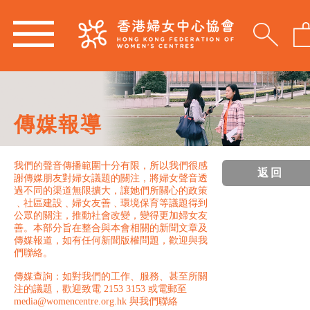
傳媒報導
我們的聲音傳播範圍十分有限，所以我們很感
返回
謝傳媒朋友對婦女議題的關注，將婦女聲音透
過不同的渠道無限擴大，讓她們所關心的政策
﹑社區建設﹑婦女友善﹑環境保育等議題得到
公眾的關注，推動社會改變，變得更加婦女友
善。本部分旨在整合與本會相關的新聞文章及
傳媒報道，如有任何新聞版權問題，歡迎與我
們聯絡。
傳媒查詢：如對我們的工作、服務、甚至所關
注的議題，歡迎致電 2153 3153 或電郵至
media@womencentre.org.hk 與我們聯絡