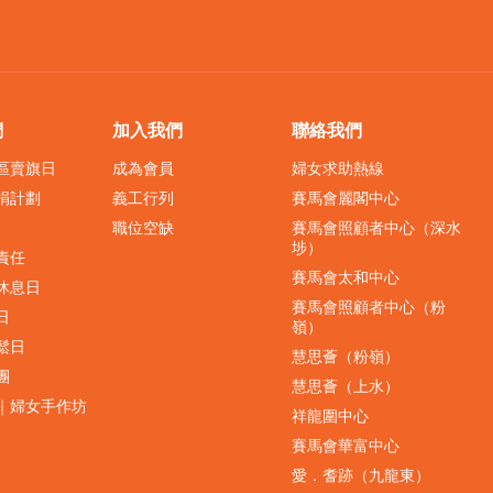
們
加入我們
聯絡我們
界區賣旗日
成為會員
婦女求助熱線
捐計劃
義工行列
賽馬會麗閣中心
職位空缺
賽馬會照顧者中心（深水
埗）
責任
賽馬會太和中心
休息日
賽馬會照顧者中心（粉
日
嶺）
鬆日
慧思薈（粉嶺）
團
慧思薈（上水）
｜婦女手作坊
祥龍圍中心
賽馬會華富中心
愛．耆跡（九龍東）