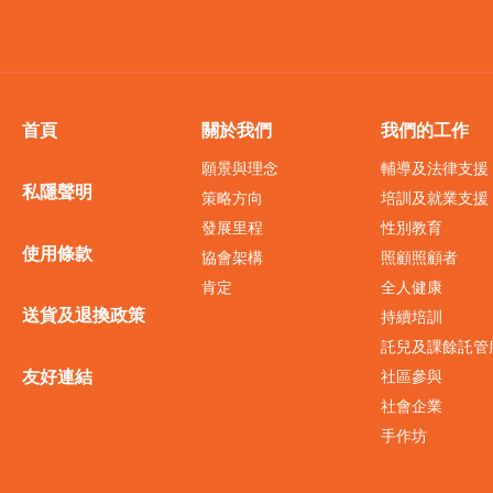
首頁
關於我們
我們的工作
願景與理念
輔導及法律支援
私隱聲明
策略方向
培訓及就業支援
發展里程
性別教育
使用條款
協會架構
照顧照顧者
肯定
全人健康
送貨及退換政策
持續培訓
託兒及課餘託管
友好連結
社區參與
社會企業
手作坊