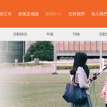
的工作
政策及倡議
新聞中心
支持我們
加入我
活動快訊
年報
刊物
活動