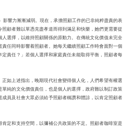
lial piety）影響力漸漸減弱。現在，承擔照顧工作的已非純粹盡責的表
令照顧者難以單憑克盡孝道而得到滿足和快樂，她們更需要從
個人選擇，以維持照顧關係的原動力。在傳統文化價值未完全
庭責任同時影響着照顧者。她每天繼續照顧工作時會面對一個
辛定責任？」若個人選擇和家庭責任未能取得平衡，照顧者每
。正如上述指出，晚期現代社會變得個人化，人們希望有權選
是單純的文化價值責任，也是個人的選擇，政府難以制訂政策
庭成員及社會大眾必須給予照顧者稱讚和體諒，以肯定照顧者
得肯定和支持空間，以彌補公共政策的不足。照顧者咖啡室是