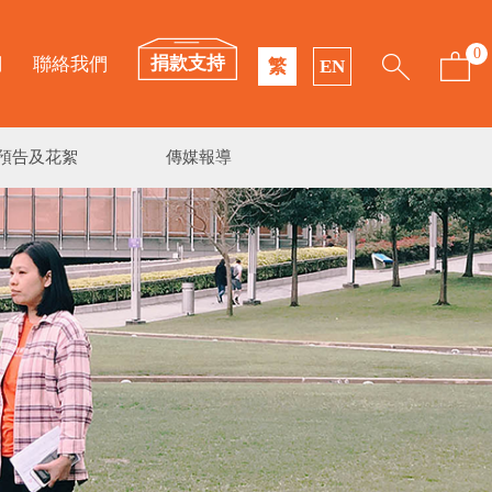
0
捐款支持
們
聯絡我們
繁
EN
預告及花絮
傳媒報導