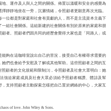
場地、運作及人與人之間的關係。佈置以溫暖和安全的感覺為
選擇靜靜地坐在一旁，沉澱情緒，令照顧者更願意再次光臨。
每一位都是對家庭和社會有貢獻的人，而不是主流資本主義下
了一組社會關係。這組新建的社會關係有別於原來的家庭和朋
照顧者。照顧者們因共同的經歷會覺得大家也是「同路人」或
是能夠在這咖啡室說出自己的苦況，接受自己有權尋求需要的
，她們也會給予安慰及了解或其他幫助。這些照顧者之間的互
照顧者的文化規範和限制[3]，令照顧者及社會大眾明白：她
法強迫家庭成員及社會大眾必須給予照顧者稱讚、體諒及幫
野，支持照顧者主動探索怎樣把自己置於網絡的中心，大家互
chaos of love. John Wiley & Sons.