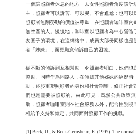
一個讓照顧者休息的地方，以女性照顧者角度設計
主，照顧者可以訴苦、可以哭、不會尷尬；也可以
照顧者無酬勞動的價值被尊重，在照顧者咖啡室內
無生產的人。慢慢地，咖啡室以照顧者為中心營造
友圈子的環境，在這網絡中，成員大部份同樣也是
者「姊妹」，而更願意傾訴自己的困境。
從不斷的傾訴到互相幫助，令照顧者明白，她們也
協助。同時作為同路人，在傾聽其他姊妹的經歷時
動，逐步重塑照顧者的身份和社會期望，修正社會對
們也是需要被照顧的。由此可見，既然公共政策無
助，照顧者咖啡室則在社會服務以外，配合性別視
相給予支持和肯定，共同面對照顧工作的挑戰。
[1] Beck, U., & Beck-Gernsheim, E. (1995). The normal 