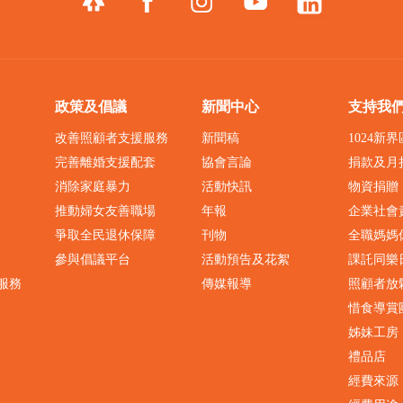
政策及倡議
新聞中心
支持我
改善照顧者支援服務
新聞稿
1024新
完善離婚支援配套
協會言論
捐款及月
消除家庭暴力
活動快訊
物資捐贈
推動婦女友善職場
年報
企業社會
爭取全民退休保障
刊物
全職媽媽
參與倡議平台
活動預告及花絮
課託同樂
服務
傳媒報導
照顧者放
惜食導賞
姊妹工房
禮品店
經費來源