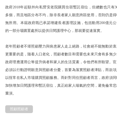
政府2018年起額外向私營安老院購買住宿暫託宿位，但總數也只有30
多個，而且地區分布不均，除非長者家人願意跨區使用，否則仍是得
無所用。本屆政府既已承諾增建長者護理設施，包括動用200億元公
的一部分場購置處所以提供日間護理中心，那就要從速落實。
老年照顧者不堪照顧壓力與病患家人走上絕路，社會絕不能無動於衷
更重要的是，隨着人口老化，照顧者數目和需要也未來只會有多無少
政府理應運用公帑提升病者和家人的生活質素，令他們有所盼望。官
必須以行動證明願意與照顧者分憂，首要為落實照顧者津貼，而款項
以恆常在私人市場購買照顧服務。而針對同住照顧者而言，政府須同
加快增加日間護理和暫託宿位，真正給家人喘氣的空間，避免倫常悲
重演。
照顧照顧者