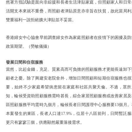
然署方指試驗是面向非綜援和長者生活津貼家庭，但照顧家人和日常
活開支本來就不重疊，而照顧者津貼原意亦非旨在扶貧，故此當局利
雙重福利一說拒絕擴大津貼並不妥當。
香港婦女中心協會早前調查婦女作為家庭照顧者在疫情下的困擾及防
政策期望。（勞敏儀攝）
發展日間和住宿服務
當然，比起金錢，充足、質素高而可負擔的照顧服務才更能長遠卸下
顧者之憂。除了興建安老院舍外，增加日間照顧和短期住宿服務也很
要，始終不少家庭希望病患留在家庭和社區共聚天倫。不過，眾所
知，輪候受資助照顧服務需時甚長，綜合家居照顧服務或改善家居及
區照顧服務平均需時九個月，輪候長者日間護理中心服務要13個月。
本案發生的東區，長者人口達17.9%，位居十八區前列，日間暫託服
更只有寥寥三個，供應顯然嚴重落後需求。