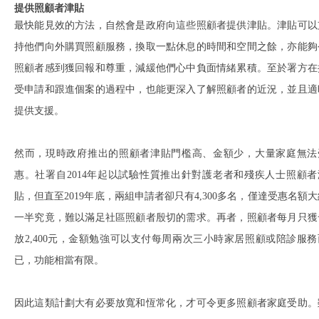
提供照顧者津貼
最快能見效的方法，自然會是政府向這些照顧者提供津貼。津貼可以
持他們向外購買照顧服務，換取一點休息的時間和空間之餘，亦能夠
照顧者感到獲回報和尊重，減緩他們心中負面情緒累積。至於署方在
受申請和跟進個案的過程中，也能更深入了解照顧者的近況，並且適
提供支援。
然而，現時政府推出的照顧者津貼門檻高、金額少，大量家庭無法
惠。社署自2014年起以試驗性質推出針對護老者和殘疾人士照顧者
貼，但直至2019年底，兩組申請者卻只有4,300多名，僅達受惠名額大
一半究竟，難以滿足社區照顧者殷切的需求。再者，照顧者每月只獲
放2,400元，金額勉強可以支付每周兩次三小時家居照顧或陪診服務
已，功能相當有限。
因此這類計劃大有必要放寬和恆常化，才可令更多照顧者家庭受助。