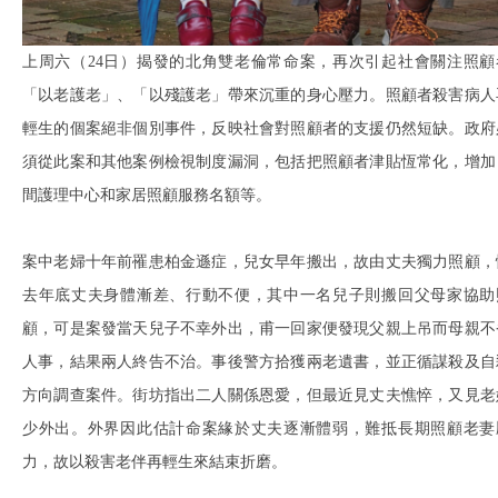
上周六（24日）揭發的北角雙老倫常命案，再次引起社會關注照顧
「以老護老」、「以殘護老」帶來沉重的身心壓力。照顧者殺害病人
輕生的個案絕非個別事件，反映社會對照顧者的支援仍然短缺。政府
須從此案和其他案例檢視制度漏洞，包括把照顧者津貼恆常化，增加
間護理中心和家居照顧服務名額等。
案中老婦十年前罹患柏金遜症，兒女早年搬出，故由丈夫獨力照顧，
去年底丈夫身體漸差、行動不便，其中一名兒子則搬回父母家協助
顧，可是案發當天兒子不幸外出，甫一回家便發現父親上吊而母親不
人事，結果兩人終告不治。事後警方拾獲兩老遺書，並正循謀殺及自
方向調查案件。街坊指出二人關係恩愛，但最近見丈夫憔悴，又見老
少外出。外界因此估計命案緣於丈夫逐漸體弱，難抵長期照顧老妻
力，故以殺害老伴再輕生來結束折磨。