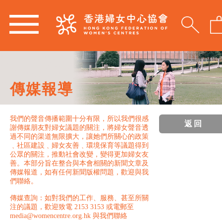
傳媒報導
我們的聲音傳播範圍十分有限，所以我們很感
返回
謝傳媒朋友對婦女議題的關注，將婦女聲音透
過不同的渠道無限擴大，讓她們所關心的政策
﹑社區建設﹑婦女友善﹑環境保育等議題得到
公眾的關注，推動社會改變，變得更加婦女友
善。本部分旨在整合與本會相關的新聞文章及
傳媒報道，如有任何新聞版權問題，歡迎與我
們聯絡。
傳媒查詢：如對我們的工作、服務、甚至所關
注的議題，歡迎致電 2153 3153 或電郵至
media@womencentre.org.hk 與我們聯絡