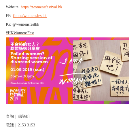
Website:
https://womensfestival.hk
FB:
fb.me/womensfesthk
IG: @womensfesthk
#
HKWomensFest
查詢｜倡議組
電話｜2153 3153