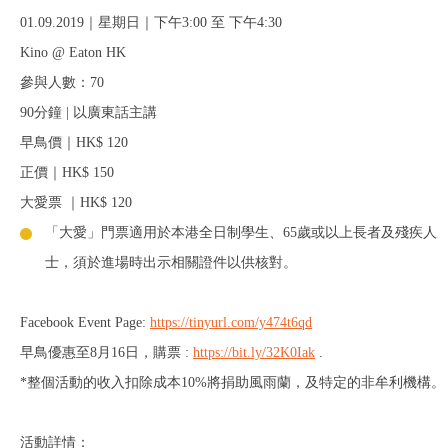
01.09.2019｜星期日｜下午3:00 至 下午4:30
Kino @ Eaton HK
參與人數：70
90分鐘 | 以廣東話主講
早鳥價｜HK$ 120
正價｜HK$ 150
大愛票 ｜HK$ 120
「大愛」門票適用於本港全日制學生、65歲或以上長者及殘疾人
士，須於進場時出示相關證件以供核對。
Facebook Event Page:
https://tinyurl.com/y474t6qd
早鳥優惠至8月16日，購票 :
https://bit.ly/32K0Iak
.
*整個活動的收入扣除成本10%將捐助風雨蘭，及特定的非牟利機構。
活動詳情：