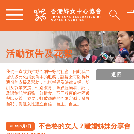
活動預告及花絮
我們一直致力推動性別平等的社會，因此我們
返回
提供多元化婦女為本的服務，讓婦女可以得到
適切的支援及幫助，包括輔導及法律支援、培
訓及就業支援、性別教育、照顧照顧者、託兒
及課餘託管服務、好惜食、不同程度的社區參
與以及義工發展，打破傳統的性別定型，發展
自我，促進女性建立自信、自主、自立。
不合格的女人？離婚姊妹分享會
2019年9月1日