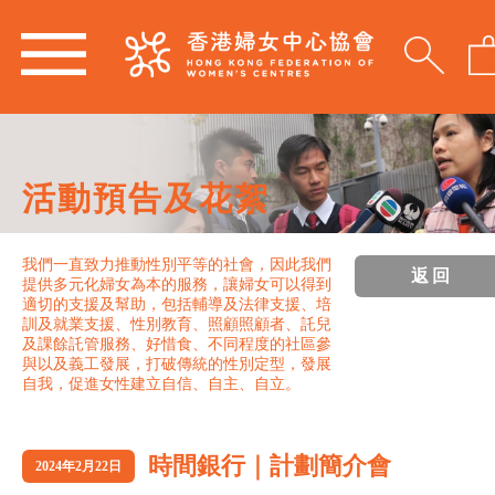
活動預告及花絮
我們一直致力推動性別平等的社會，因此我們
返回
提供多元化婦女為本的服務，讓婦女可以得到
適切的支援及幫助，包括輔導及法律支援、培
訓及就業支援、性別教育、照顧照顧者、託兒
及課餘託管服務、好惜食、不同程度的社區參
與以及義工發展，打破傳統的性別定型，發展
自我，促進女性建立自信、自主、自立。
時間銀行｜計劃簡介會
2024年2月22日