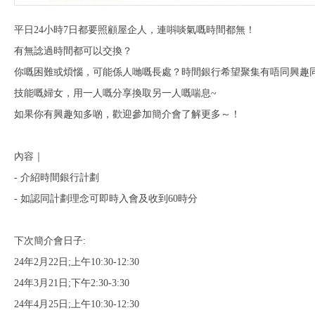
平日24小時7日都要照顧屋企人，連唞啖氣嘅時間都無！
有無諗過時間都可以交換？
你嘅困難或煩惱，可能係人哋嘅長處？時間銀行希望聚集有唔同興趣
技能嘅婦女，用一人嘅分享換取另一人嘅喘息~
如果你有興趣知多啲，歡迎參加簡介會了解更多～！
內容｜
- 介紹時間銀行計劃
- 如認同計劃理念可即時入會及收到60時分
下次簡介會日子:
24年2月22日;上午10:30-12:30
24年3月21日;下午2:30-3:30
24年4月25日;上午10:30-12:30