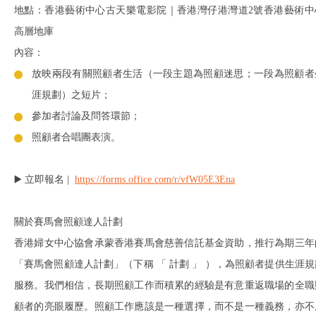
地點：香港藝術中心古天樂電影院｜香港灣仔港灣道2號香港藝術中
高層地庫
內容：
放映兩段有關照顧者生活（一段主題為照顧迷思；一段為照顧者
涯規劃）之短片；
參加者討論及問答環節；
照顧者合唱團表演。
▶️ 立即報名 |
https://forms.office.com/r/vfW05E3Ena
關於賽馬會照顧達人計劃
香港婦女中心協會承蒙香港賽馬會慈善信託基金資助，推行為期三年
「賽馬會照顧達人計劃」（下稱 「 計劃 」 ），為照顧者提供生涯規
服務。我們相信，長期照顧工作而積累的經驗是有意重返職場的全職
顧者的亮眼履歷。照顧工作應該是一種選擇，而不是一種義務，亦不