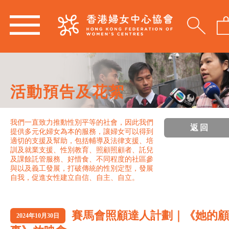
活動預告及花絮
我們一直致力推動性別平等的社會，因此我們
返回
提供多元化婦女為本的服務，讓婦女可以得到
適切的支援及幫助，包括輔導及法律支援、培
訓及就業支援、性別教育、照顧照顧者、託兒
及課餘託管服務、好惜食、不同程度的社區參
與以及義工發展，打破傳統的性別定型，發展
自我，促進女性建立自信、自主、自立。
賽馬會照顧達人計劃｜《她的顧
2024年10月30日