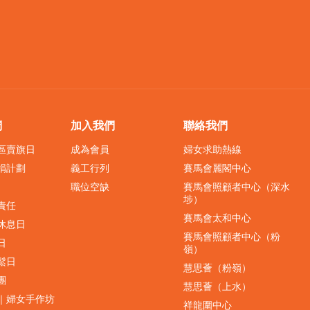
們
加入我們
聯絡我們
界區賣旗日
成為會員
婦女求助熱線
捐計劃
義工行列
賽馬會麗閣中心
職位空缺
賽馬會照顧者中心（深水
埗）
責任
賽馬會太和中心
休息日
賽馬會照顧者中心（粉
日
嶺）
鬆日
慧思薈（粉嶺）
團
慧思薈（上水）
｜婦女手作坊
祥龍圍中心