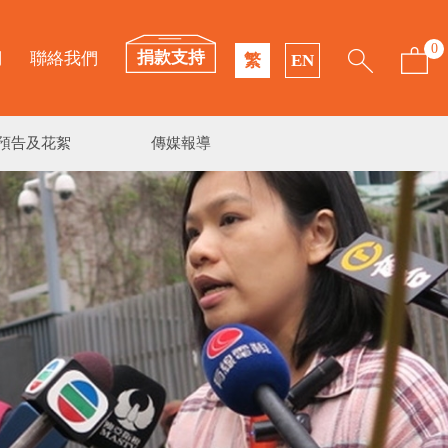
0
捐款支持
們
聯絡我們
繁
EN
預告及花絮
傳媒報導