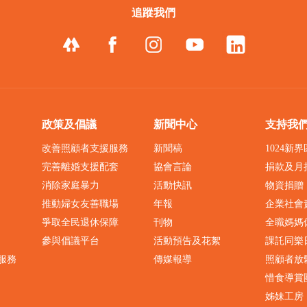
追蹤我們
政策及倡議
新聞中心
支持我
改善照顧者支援服務
新聞稿
1024新
完善離婚支援配套
協會言論
捐款及月
消除家庭暴力
活動快訊
物資捐贈
推動婦女友善職場
年報
企業社會
爭取全民退休保障
刊物
全職媽媽
參與倡議平台
活動預告及花絮
課託同樂
服務
傳媒報導
照顧者放
惜食導賞
姊妹工房