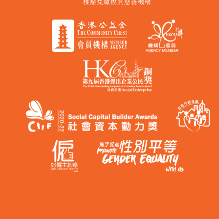
獲豁免繳稅的慈善機構