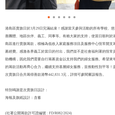
港島區賣旗日於3月29日完滿結束！感謝當天參與活動的所有學校、慈
善團體、地區伙伴、義工、同事等。有賴大家的支持，使當日順利於
島區進行賣旗籌款，積極為低收入家庭服務項目及服務中心恆常開支
募經費。感激各界義工於當日的付出，我們並不是社會福利署的恆常
助機構，因此我們需要自行籌募資金以支持我們的婦女服務。希望來
的籌款活動再齊心合力，繼續支持基層婦女服務，並推動性別平等！
次賣旗日合共籌得善款港幣442,831.3元，詳情可參閱審該報告。
特別鳴謝是次賣旗日設計：
海報及旗紙設計：含蓄
(
社署公開籌款許可證編號 : FD/R082/2024)