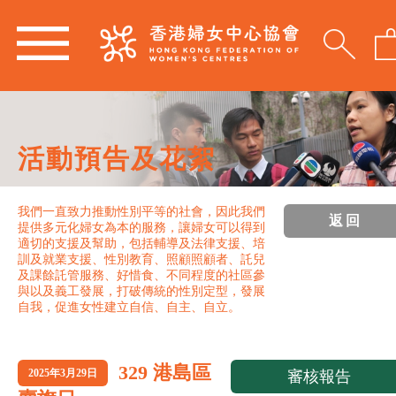
活動預告及花絮
我們一直致力推動性別平等的社會，因此我們
返回
提供多元化婦女為本的服務，讓婦女可以得到
適切的支援及幫助，包括輔導及法律支援、培
訓及就業支援、性別教育、照顧照顧者、託兒
及課餘託管服務、好惜食、不同程度的社區參
與以及義工發展，打破傳統的性別定型，發展
自我，促進女性建立自信、自主、自立。
329 港島區
2025年3月29日
審核報告