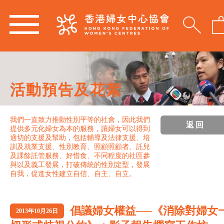
活動預告及花絮
我們一直致力推動性別平等的社會，因此我們
返回
提供多元化婦女為本的服務，讓婦女可以得到
適切的支援及幫助，包括輔導及法律支援、培
訓及就業支援、性別教育、照顧照顧者、託兒
及課餘託管服務、好惜食、不同程度的社區參
與以及義工發展，打破傳統的性別定型，發展
自我，促進女性建立自信、自主、自立。
倡議婦女權益──《消除對婦女
2013年10月26日