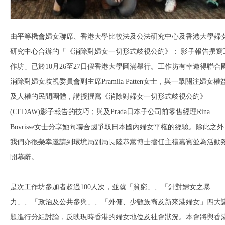
由平等機會婦女聯席、香港大學比較法及公法研究中心及香港大學婦
研究中心合辦的「《消除對婦女一切形式歧視公約》： 影子報告撰寫
作坊」已於10月26至27日假香港大學圓滿舉行。工作坊有幸邀得聯合
消除對婦女歧視委員會副主席Pramila Patten女士，與一眾關注婦女權
及人權的民間團體，講授撰寫《消除對婦女一切形式歧視公約》
(CEDAW)影子報告的技巧；與及Prada日本子公司前零售經理Rina
Bovrisse女士分享她向聯合國爭取日本國內婦女平權的經驗。除此之外
我們亦很榮幸邀請到環境局副局長陸恭蕙博士擔任主禮嘉賓並為活動
開幕辭。
是次工作坊參加者超過100人次，並就「貧窮」、「針對婦女之暴
力」、「政治及公共參與」、「外傭、少數族裔及新來港婦女」四大
題進行分組討論，反映現時香港的婦女地位及社會狀況。本會將與香