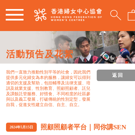
活動預告及花絮
我們一直致力推動性別平等的社會，因此我們
返回
提供多元化婦女為本的服務，讓婦女可以得到
適切的支援及幫助，包括輔導及法律支援、培
訓及就業支援、性別教育、照顧照顧者、託兒
及課餘託管服務、好惜食、不同程度的社區參
與以及義工發展，打破傳統的性別定型，發展
自我，促進女性建立自信、自主、自立。
照顧照顧者平台｜同你講SEN
2024年5月15日