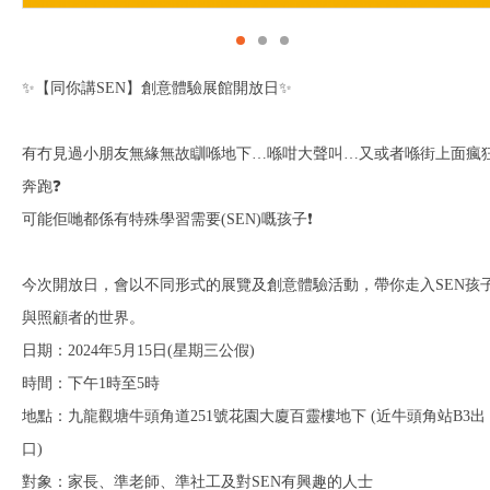
✨【同你講SEN】創意體驗展館開放日✨
有冇見過小朋友無緣無故瞓喺地下…喺咁大聲叫…又或者喺街上面瘋
奔跑❓
可能佢哋都係有特殊學習需要(SEN)嘅孩子❗
今次開放日，會以不同形式的展覽及創意體驗活動，帶你走入SEN孩
與照顧者的世界。
日期：2024年5月15日(星期三公假)
時間：下午1時至5時
地點：九龍觀塘牛頭角道251號花園大廈百靈樓地下 (近牛頭角站B3出
口)
對象：家長、準老師、準社工及對SEN有興趣的人士