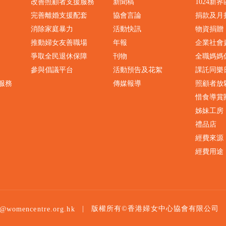
改善照顧者支援服務
新聞稿
1024新
完善離婚支援配套
協會言論
捐款及月
消除家庭暴力
活動快訊
物資捐贈
推動婦女友善職場
年報
企業社會
爭取全民退休保障
刊物
全職媽媽
參與倡議平台
活動預告及花絮
課託同樂
服務
傳媒報導
照顧者放
惜食導賞
姊妹工房
禮品店
經費來源
經費用途
|
版權所有©香港婦女中心協會有限公司
o@womencentre.org.hk