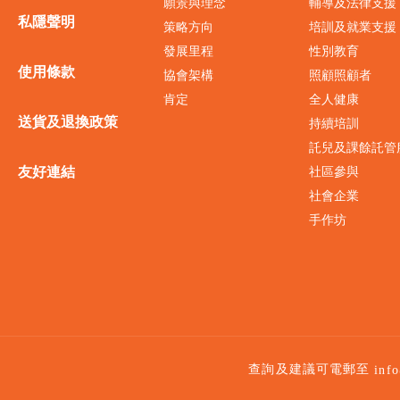
願景與理念
輔導及法律支援
私隱聲明
策略方向
培訓及就業支援
發展里程
性別教育
使用條款
協會架構
照顧照顧者
肯定
全人健康
送貨及退換政策
持續培訓
託兒及課餘託管
友好連結
社區參與
社會企業
手作坊
查詢及建議可電郵至
inf