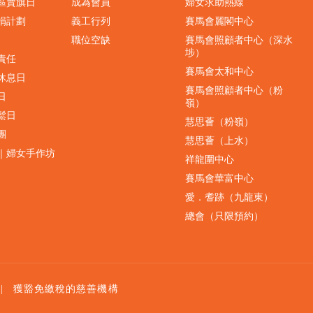
界區賣旗日
成為會員
婦女求助熱線
捐計劃
義工行列
賽馬會麗閣中心
職位空缺
賽馬會照顧者中心（深水
埗）
責任
賽馬會太和中心
休息日
賽馬會照顧者中心（粉
日
嶺）
鬆日
慧思薈（粉嶺）
團
慧思薈（上水）
｜婦女手作坊
祥龍圍中心
賽馬會華富中心
愛．耆跡（九龍東）
總會（只限預約）
|
獲豁免繳稅的慈善機構