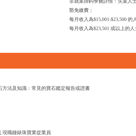
非就業掛鈎學費詳情：失業人士(
豁免繳費；
每月收入為$15,001-$23,5
每月收入為$23,501 或以上
石方法及知識﹔常見的寶石鑑定報告或證書
 現職鐘錶珠寶業從業員