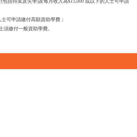
包括待業及失學)及每月收入為$15,000 或以下的人士可申請
00 的人士可申請繳付高額資助學費；
的人士須繳付一般資助學費。