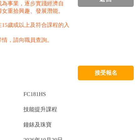
成為事業，逐步實踐經濟自
婦女重拾興趣、發展潛能。
15歲或以上及符合課程的入
詳情，請向職員查詢。
接受報名
FC181HS
技能提升課程
鐘錶及珠寶