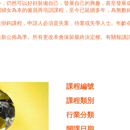
外，仍然可以好好裝備自己，發展自己的興趣，甚至發展
基層婦女為本的僱員再培訓課程，至今已延續多年，為無數
掛鈎課程，申請人必須是失業﹑待業或失學人士。年齡在
最新公佈為準。所有更改本會保留最終決定權。有關報讀
課程編號
課程類別
行業分類
開課日期