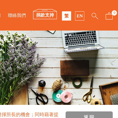
0
捐款支持
們
聯絡我們
繁
EN
發揮所長的機會；同時藉著提
返回