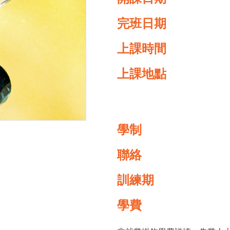
完班日期
上課時間
上課地點
學制
聯絡
訓練期
學費