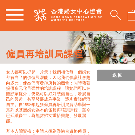
僱員再培訓局課程
女人都可以撐起一片天！我們相信每一個婦女
返回
都有自己的價值與潛能，因此我們倡議社會趨
向多元，使她們有發揮所長的機會；同時藉著
提供多元化且彈性的培訓課程，讓她們可以在
照顧家庭外，仍然可以好好裝備自己，發展自
己的興趣，甚至發展成為事業，逐步實踐經濟
自主。自1998年起獲僱員再培訓局資助舉辦一
系列以基層婦女為本的僱員再培訓課程，至今
已延續多年，為無數婦女重拾興趣、發展潛
能。
基本入讀資格：申請人須為香港合資格僱員，