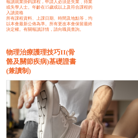
報讀就業掛鈎課程，申請人必須是失業﹑待業
或失學人士。年齡在15歲或以上及符合課程的
入讀資格
所有課程資料、上課日期、時間及地點等，均
以本會最新公佈為準。所有更改本會保留最終
決定權。有關報讀詳情，請向職員查詢。
物理治療護理技巧II(骨
骼及關節疾病)基礎證書
(兼讀制)