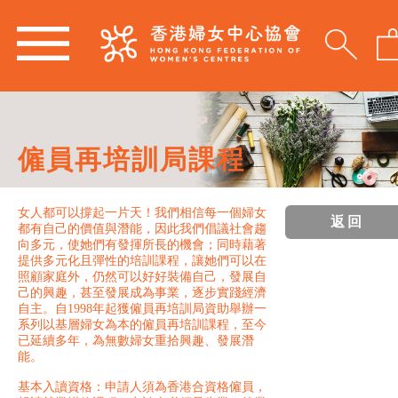
僱員再培訓局課程
女人都可以撐起一片天！我們相信每一個婦女
返回
都有自己的價值與潛能，因此我們倡議社會趨
向多元，使她們有發揮所長的機會；同時藉著
提供多元化且彈性的培訓課程，讓她們可以在
照顧家庭外，仍然可以好好裝備自己，發展自
己的興趣，甚至發展成為事業，逐步實踐經濟
自主。自1998年起獲僱員再培訓局資助舉辦一
系列以基層婦女為本的僱員再培訓課程，至今
已延續多年，為無數婦女重拾興趣、發展潛
能。
基本入讀資格：申請人須為香港合資格僱員，