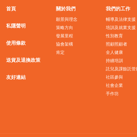
首頁
關於我們
我們的工作
願景與理念
輔導及法律支援
私隱聲明
策略方向
培訓及就業支援
發展里程
性別教育
使用條款
協會架構
照顧照顧者
肯定
全人健康
送貨及退換政策
持續培訓
託兒及課餘託管
友好連結
社區參與
社會企業
手作坊