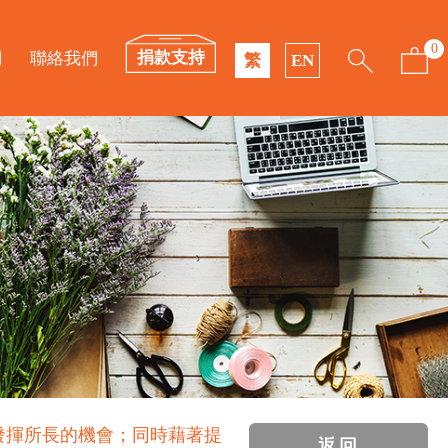
0
捐款支持
們
聯絡我們
繁
EN
發揮所長的機會；同時藉著提
返回