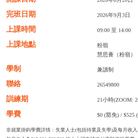
2026年8月20日
完班日期
2026年9月3日
上課時間
09:00 至 14:00
上課地點
粉嶺
慧思薈（粉嶺）｜
學制
兼讀制
聯絡
26549800
訓練期
21小時(ZOOM: 20/8
學費
$0 (豁免) / $52
非就業掛鈎學費詳情：失業人士(包括待業及失學)及每月收入為$