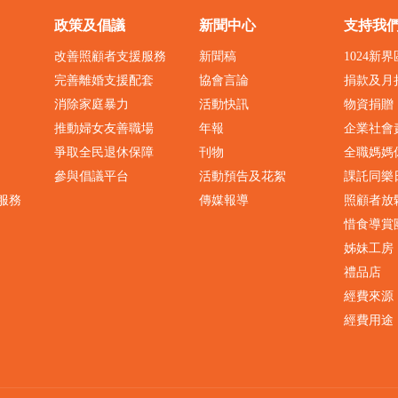
政策及倡議
新聞中心
支持我
改善照顧者支援服務
新聞稿
1024新
完善離婚支援配套
協會言論
捐款及月
消除家庭暴力
活動快訊
物資捐贈
推動婦女友善職場
年報
企業社會
爭取全民退休保障
刊物
全職媽媽
參與倡議平台
活動預告及花絮
課託同樂
服務
傳媒報導
照顧者放
惜食導賞
姊妹工房
禮品店
經費來源
經費用途