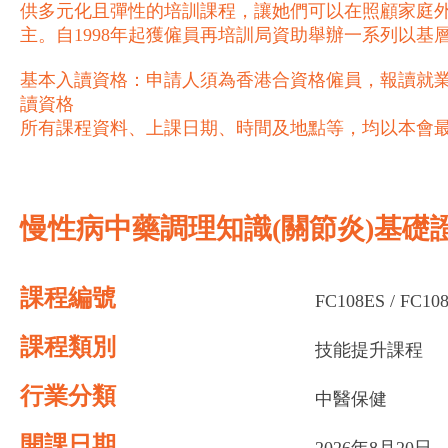
供多元化且彈性的培訓課程，讓她們可以在照顧家庭
主。自1998年起獲僱員再培訓局資助舉辦一系列以
基本入讀資格：申請人須為香港合資格僱員，報讀就業
讀資格
所有課程資料、上課日期、時間及地點等，均以本會
慢性病中藥調理知識(關節炎)基礎證
課程編號
FC108ES / FC10
課程類別
技能提升課程
行業分類
中醫保健
開課日期