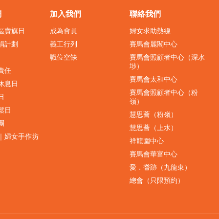
們
加入我們
聯絡我們
界區賣旗日
成為會員
婦女求助熱線
捐計劃
義工行列
賽馬會麗閣中心
職位空缺
賽馬會照顧者中心（深水
埗）
責任
賽馬會太和中心
休息日
賽馬會照顧者中心（粉
日
嶺）
鬆日
慧思薈（粉嶺）
團
慧思薈（上水）
｜婦女手作坊
祥龍圍中心
賽馬會華富中心
愛．耆跡（九龍東）
總會（只限預約）