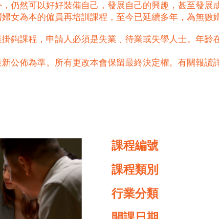
外，仍然可以好好裝備自己，發展自己的興趣，甚至發展
基層婦女為本的僱員再培訓課程，至今已延續多年，為無數
掛鈎課程，申請人必須是失業﹑待業或失學人士。年齡在
最新公佈為準。所有更改本會保留最終決定權。有關報讀
課程編號
課程類別
行業分類
開課日期