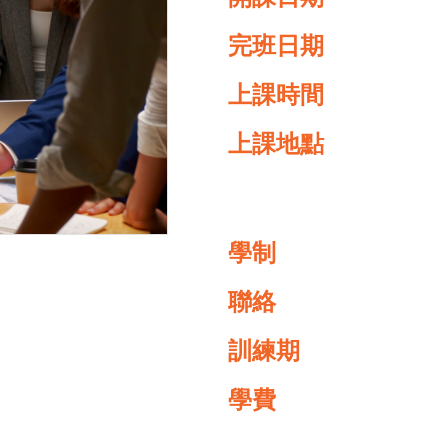
完班日期
上課時間
上課地點
學制
聯絡
訓練期
學費