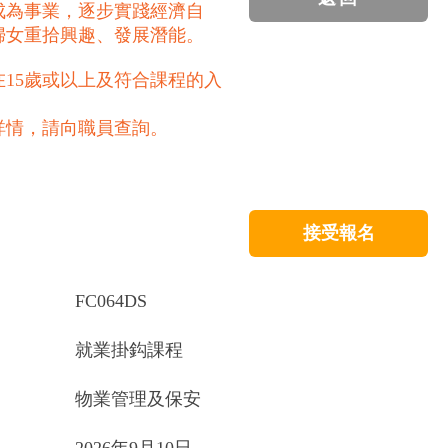
成為事業，逐步實踐經濟自
婦女重拾興趣、發展潛能。
15歲或以上及符合課程的入
詳情，請向職員查詢。
接受報名
FC064DS
就業掛鈎課程
物業管理及保安