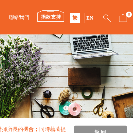
0
捐款支持
們
聯絡我們
繁
EN
發揮所長的機會；同時藉著提
返回