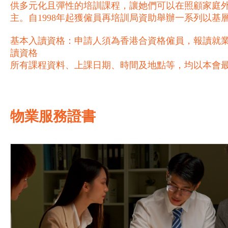
供多元化且彈性的培訓課程，讓她們可以在照顧家庭
主。自1998年起獲僱員再培訓局資助舉辦一系列以
基本入讀資格：申請人須為香港合資格僱員，報讀就業
讀資格
所有課程資料、上課日期、時間及地點等，均以本會
物業服務證書