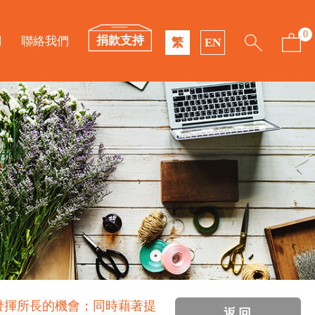
0
捐款支持
們
聯絡我們
繁
EN
發揮所長的機會；同時藉著提
返回