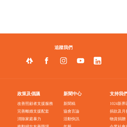
追蹤我們
政策及倡議
新聞中心
支持我
改善照顧者支援服務
新聞稿
1024新
完善離婚支援配套
協會言論
捐款及月
消除家庭暴力
活動快訊
物資捐贈
推動婦女友善職場
年報
企業社會