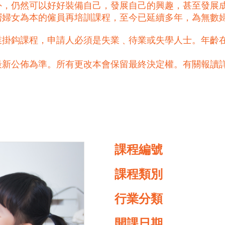
外，仍然可以好好裝備自己，發展自己的興趣，甚至發展
基層婦女為本的僱員再培訓課程，至今已延續多年，為無數
掛鈎課程，申請人必須是失業﹑待業或失學人士。年齡在
最新公佈為準。所有更改本會保留最終決定權。有關報讀
課程編號
課程類別
行業分類
開課日期