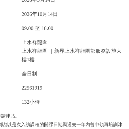
2026年9月14日
2026年10月14日
09:00 至 18:00
上水祥龍圍
上水祥龍圍 ｜新界上水祥龍圍邨服務設施大
樓1樓
全日制
22561919
132小時
申請津貼。
津貼(以是次入讀課程的開課日期與過去一年內曾申領再培訓津