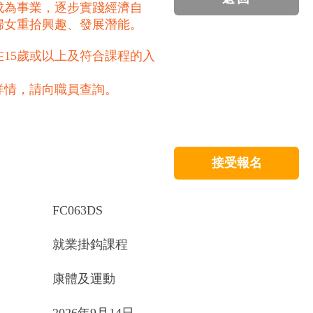
成為事業，逐步實踐經濟自
婦女重拾興趣、發展潛能。
15歲或以上及符合課程的入
詳情，請向職員查詢。
接受報名
FC063DS
就業掛鈎課程
康體及運動