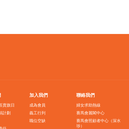
們
加入我們
聯絡我們
界區賣旗日
成為會員
婦女求助熱線
捐計劃
義工行列
賽馬會麗閣中心
職位空缺
賽馬會照顧者中心（深水
埗）
責任