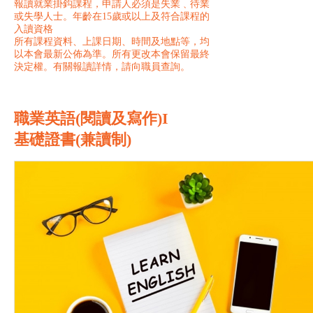
報讀就業掛鈎課程，申請人必須是失業﹑待業
或失學人士。年齡在15歲或以上及符合課程的
入讀資格
所有課程資料、上課日期、時間及地點等，均
以本會最新公佈為準。所有更改本會保留最終
決定權。有關報讀詳情，請向職員查詢。
職業英語(閱讀及寫作)I
基礎證書(兼讀制)