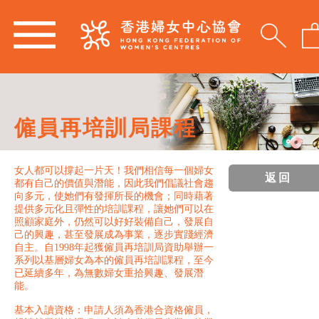
僱員再培訓局課程
女人都可以撐起一片天！我們相信每一個婦女
返回
都有自己的價值與潛能，因此我們倡議社會趨
向多元，使她們有發揮所長的機會；同時藉著
提供多元化且彈性的培訓課程，讓她們可以在
照顧家庭外，仍然可以好好裝備自己，發展自
己的興趣，甚至發展成為事業，逐步實踐經濟
自主。自1998年起獲僱員再培訓局資助舉辦一
系列以基層婦女為本的僱員再培訓課程，至今
已延續多年，為無數婦女重拾興趣、發展潛
能。
基本入讀資格：申請人須為香港合資格僱員，