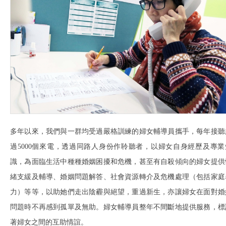
多年以來，我們與一群均受過嚴格訓練的婦女輔導員攜手，每年接聽
過5000個來電，透過同路人身份作聆聽者，以婦女自身經歷及專業
識，為面臨生活中種種婚姻困擾和危機，甚至有自殺傾向的婦女提供
緒支緩及輔導、婚姻問題解答、社會資源轉介及危機處理（包括家庭
力）等等，以助她們走出陰霾與絕望，重過新生，亦讓婦女在面對婚
問題時不再感到孤單及無助。婦女輔導員整年不間斷地提供服務，標
著婦女之間的互助情誼。