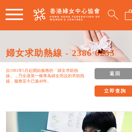
婦女求助熱線 - 2386 6255
自1981年5月起開始服務的「婦女求助熱
返回
線」，乃全港第一條專為婦女而設的求助熱
線，服務至今已逾40年。
立即查詢