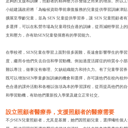
足夠的支援和訓練，照顧者的精神壓力亦會隨之而來的增加。所以工
小組建議政府將「為輪候資助學前康復服務的兒童提供學習訓練津貼
擴展至學齡兒童，並為 SEN 兒童提供學習券，讓 SEN 兒童照顧者有
多選擇，可以在私營市場為兒童尋找合適的訓練，從而減輕學習上的
支和壓力，亦有助SEN兒童發揮應有的學習能力。
在學校裡，SEN兒童在學習上面對很多困難，長遠會影響學生的學習
度，繼而令他們失去自信和學習動機。例如過度活躍症的特質令小朋
難以專注，做事沒有條理、欠缺組織能力和持久力。有了兒童學習券
既可以增加SEN學童參加訓練的機會和選擇，亦可讓他們在校內校外
色合適的課外活動和各種以強項為本的學習課程，從而提高他們的自
和學習動機，有助他們重新投入學業及建立正常社交。
設立照顧者醫療券，支援照顧者的醫療需要
不少SEN兒童照顧者，尤其是基層，她們因照顧兒童，選擇犧牲個人