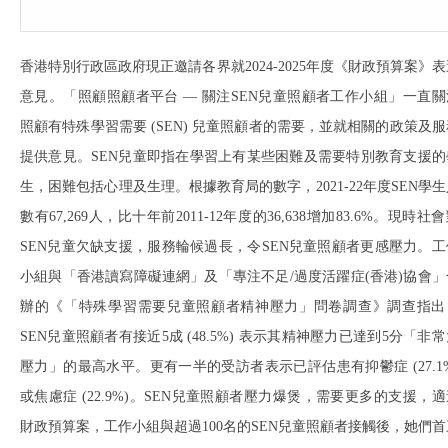
香港特別行政區政府現正邀請各界就2024-2025年度《財政預算案》表
意見。「照顧照顧者平台 — 關注SEN兒童照顧者工作小組」一直關
照顧有特殊學習需要 (SEN) 兒童照顧者的需要，並就相關的政策及服
提供意見。SEN兒童即指在學習上有某些困難及需要特別教育支援的
生，困難包括心理及生理。根據教育局的數字，2021-22年度SEN學生
數有67,269人，比十年前2011-12年度的36,638增加83.6%。現時社
SEN兒童欠缺支援，服務輪候過長，令SEN兒童照顧者更感壓力。工
小組與「香港讀寫障礙連網」及「專注不足/過度活躍症(香港)協會」
辦的《「特殊學習需要兒童照顧者精神壓力」問卷調查》調查指出
SEN兒童照顧者有接近5成 (48.5%) 表示其精神壓力已達到5分「非
壓力」的最高水平。更有一半的受訪者表示已評估患有抑鬱症 (27.1%
或焦慮症 (22.9%)。SEN兒童照顧者壓力爆煲，需要更多的支援，適
財政預算案，工作小組與超過100名的SEN兒童照顧者接觸後，她們首