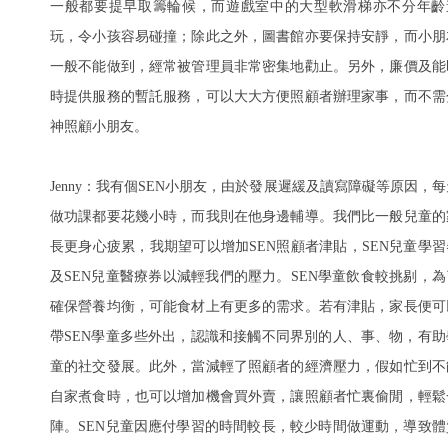
一般都要提早取籌輪候，而遊戲室中的大型軟滑梯亦不分年齡
玩，令小孩容易碰撞；除此之外，圖書館亦要保持安靜，而小朋
一般不能做到，經常被管理員非常密集地勸止。另外，廉價及能
時提供服務的暫託服務，可以大大方便照顧者辦理家事，而不需
神照顧小朋友。
Jenny
：我有個SEN小朋友，由於發展遲緩及讀寫障礙等原因，每
做功課都要花幾小時，而我則在他身邊輔導。我們比一般兒童的
長更身心疲累，我期望可以增加SEN照顧者津貼，SEN兒童學習
及SEN兒童醫療券以減輕我們的壓力。SEN學童飲食較挑剔，為
確保營養均衡，可能食材上有更多的需求。若有津貼，家長便可
帶SEN學童多些外出，認識和接觸不同界別的人、事、物，有助
童的社交發展。此外，當減輕了照顧者的經濟壓力，假如忙到不
自家煮食時，也可以增加機會買外賣，讓照顧者忙裏偷閒，輕鬆
陣。SEN兒童因應付學習的時間較長，較少時間做運動，導致體