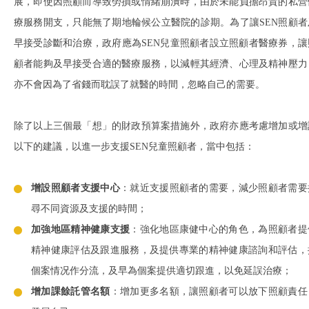
展，即使因照顧而導致勞損或情緒崩潰時，由於未能負擔昂貴的私營
療服務開支，只能無了期地輪候公立醫院的診期。為了讓SEN照顧者
早接受診斷和治療，政府應為SEN兒童照顧者設立照顧者醫療券，讓
顧者能夠及早接受合適的醫療服務，以減輕其經濟、心理及精神壓力
亦不會因為了省錢而耽誤了就醫的時間，忽略自己的需要。
除了以上三個最「想」的財政預算案措施外，政府亦應考慮增加或增
以下的建議，以進一步支援SEN兒童照顧者，當中包括：
增設照顧者支援中心
：就近支援照顧者的需要，減少照顧者需要
尋不同資源及支援的時間；
加強地區精神健康支援
：強化地區康健中心的角色，為照顧者提
精神健康評估及跟進服務，及提供專業的精神健康諮詢和評估，
個案情况作分流，及早為個案提供適切跟進，以免延誤治療；
增加課餘託管名額
：增加更多名額，讓照顧者可以放下照顧責任