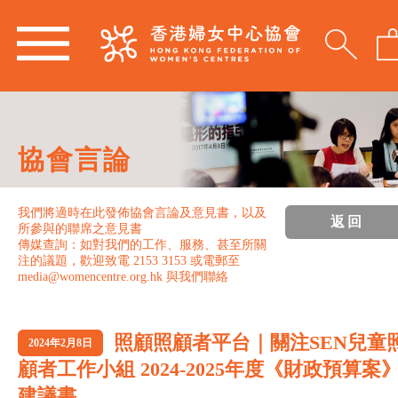
協會言論
我們將適時在此發佈協會言論及意見書，以及
返回
所參與的聯席之意見書
傳媒查詢：如對我們的工作、服務、甚至所關
注的議題，歡迎致電 2153 3153 或電郵至
media@womencentre.org.hk 與我們聯絡
照顧照顧者平台｜關注SEN兒童
2024年2月8日
顧者工作小組 2024-2025年度《財政預算案
建議書