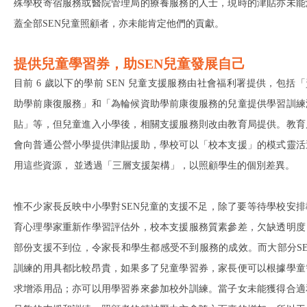
殊學校寄宿服務或醫院管理局的療養服務的人士，現時的津貼亦未能
蓋全部SEN兒童照顧者，亦未能肯定他們的貢獻。
提供兒童學習券
，助SEN兒童發展自己
目前 6 歲以下的學前 SEN 兒童支援服務由社會福利署提供，包括「
助學前康復服務」和「為輪候資助學前康復服務的兒童提供學習訓練
貼」等，但兒童進入小學後，相關支援服務則改由教育局提供。教育
會向普通公營小學提供津貼援助，學校可以「校本支援」的模式靈活
用這些資源， 並透過「三層支援架構」，以照顧學生的個別差異。
惟不少家長反映中小學對SEN兒童的支援不足，除了要等待學校安排
育心理學家重新作學習評估外，校本支援服務質素參差，欠缺透明度
部份支援不到位，令家長和學生都感受不到服務的成效。而大部分SE
訓練的用具都比較昂貴，如果多了兒童學習券，家長便可以根據學童
求增添用品；亦可以用學習券來參加校外訓練。當子女未能獲得合適