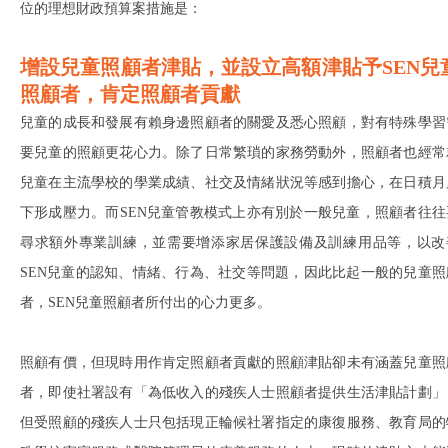
位的理想財政預算案措施是：
增設兒童照顧者津貼，並設立高額津貼予SEN兒
照顧者
，肯定照顧者貢獻
兒童的成長和發展有賴身邊照顧者的關愛及悉心照顧，對有特殊學習
要兒童的照顧更花心力。除了日常繁瑣的家務勞動外，照顧者也經常
兒童在主流學校的學業成績、社交及情緒狀況等感到擔心，在日積月
下形成壓力。而SEN兒童管教模式上亦有別於一般兒童，照顧者往往
尋求額外專業訓練，並需要增添家居保護設備及訓練用品等，以改
SEN兒童的認知、情緒、行為、社交等問題，因此比起一般的兒童照
者，SEN兒童照顧者所付出的心力更多。
照顧有價，但現時用作肯定照顧者貢獻的照顧津貼卻未有涵蓋兒童照
者，即使社署設有「為低收入的殘疾人士照顧者提供生活津貼計劃」
但受照顧的殘疾人士只包括現正輪候社署指定的康復服務、教育局的