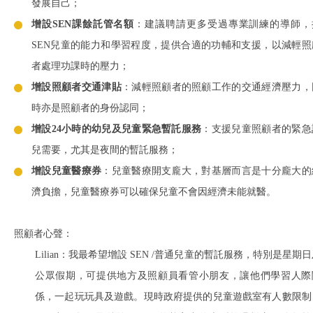
發展自己；
增設SEN課餘託管名額
：建議聘請更多受過專業訓練的導師，
SEN兒童的能力和學習程度，提供合適的功輔和支援，以減輕照
者處理功課時的壓力；
增設照顧者交通津貼
：減輕照顧者的照顧工作的交通經濟壓力，
時亦是照顧者的身份認同；
增設24小時的幼兒及兒童緊急暫託服務
：支援兒童照顧者的緊急
兒需要，尤其是夜間的暫託服務；
增設兒童醫療券
：兒童醫療開支龐大，對基層而言是十分龐大的
濟負擔，兒童醫療券可以確保兒童不會因經濟未能就醫。
照顧者心聲：
Lilian
：我最希望增設 SEN /普通兒童的暫託服務，特別是星期日
公眾假期，可提供地方及照顧員看管小朋友，讓他們學習人際
係，一起玩玩具及遊戲。現時政府提供的兒童遊戲室有人數限制