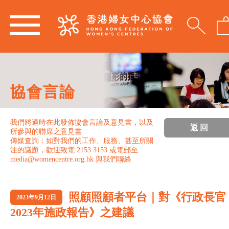
協會言論
我們將適時在此發佈協會言論及意見書，以及
返回
所參與的聯席之意見書
傳媒查詢：如對我們的工作、服務、甚至所關
注的議題，歡迎致電 2153 3153 或電郵至
media@womencentre.org.hk 與我們聯絡
照顧照顧者平台｜對《行政長官
2023年9月12日
2023年施政報告》之建議