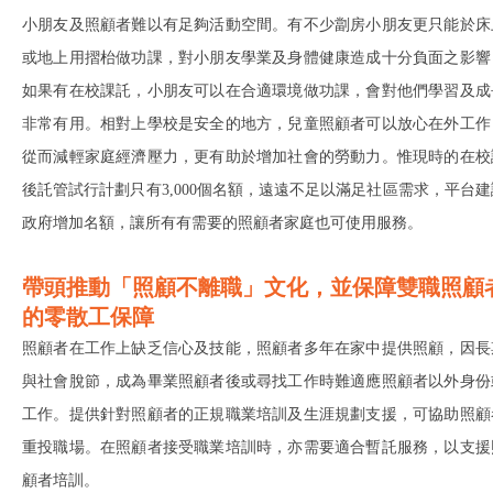
小朋友及照顧者難以有足夠活動空間。有不少劏房小朋友更只能於床
或地上用摺枱做功課，對小朋友學業及身體健康造成十分負面之影響
如果有在校課託，小朋友可以在合適環境做功課，會對他們學習及成
非常有用。相對上學校是安全的地方，兒童照顧者可以放心在外工作
從而減輕家庭經濟壓力，更有助於增加社會的勞動力。惟現時的在校
後託管試行計劃只有3,000個名額，遠遠不足以滿足社區需求，平台建
政府增加名額，讓所有有需要的照顧者家庭也可使用服務。
帶頭推動「照顧不離職」文化，並保障雙職照顧
的零散工保障
照顧者在工作上缺乏信心及技能，照顧者多年在家中提供照顧，因長
與社會脫節，成為畢業照顧者後或尋找工作時難適應照顧者以外身份
工作。提供針對照顧者的正規職業培訓及生涯規劃支援，可協助照顧
重投職場。在照顧者接受職業培訓時，亦需要適合暫託服務，以支援
顧者培訓。