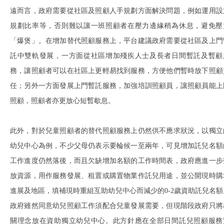
遠而言，政府需要從社區及照顧人手規劃方面解決問題，例如運用設
規劃比率等，否則難以讓一班照顧者在壓力邊緣稍為休息，避免壓
「爆煲」。在增加替代照顧服務上，平台建議政府需要從社區及上門
託中雙軌發展，一方面從社區增加殘疾人士及長者日間暫託及暫顧
務，讓照顧者可以在社區上更輕易找到服務，方便他們暫時放下照顧
任；另外一方面發展上門暫託服務，加強培訓照顧員，讓照顧員能上
照顧，照顧者亦更放心短暫歇息。
此外，對於兒童照顧者的替代照顧服務上仍然供不應求狀況，以獨立
幼兒中心為例，不少父母仍表示要輪候一至兩年，可見增加託兒名額
工作進度仍然落後，而且欠缺增加名額的工作時間表，政府應進一步
放資源，用作服務發展、租置或購置物業作託兒用途，並公開現時購
進展及地區，填補現時重組互助幼兒中心而減少的0-2歲資助託兒名額
政府雖然同意幼兒照顧工作須配合兒童發展需要，但現階段政府只將
關理念放在資助獨立幼兒中心。此方針應在全部日間託兒照顧服務