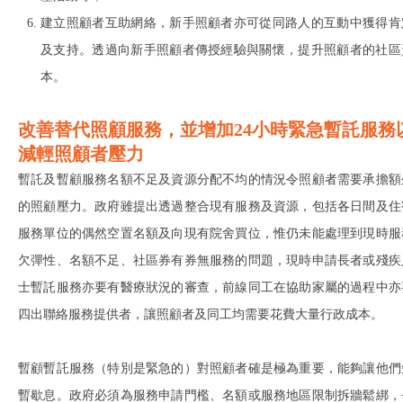
建立照顧者互助網絡，新手照顧者亦可從同路人的互動中獲得肯
及支持。透過向新手照顧者傳授經驗與關懷，提升照顧者的社區
本。
改善替代照顧服務，並增加
24
小時緊急暫託服務
減輕照顧者壓力
暫託及暫顧服務名額不足及資源分配不均的情況令照顧者需要承擔額
的照顧壓力。政府雖提出透過整合現有服務及資源，包括各日間及住
服務單位的偶然空置名額及向現有院舍買位，惟仍未能處理到現時服
欠彈性、名額不足、社區券有券無服務的問題，現時申請長者或殘疾
士暫託服務亦要有醫療狀況的審查，前線同工在協助家屬的過程中亦
四出聯絡服務提供者，讓照顧者及同工均需要花費大量行政成本。
暫顧暫託服務（特別是緊急的）對照顧者確是極為重要，能夠讓他們
暫歇息。政府必須為服務申請門檻、名額或服務地區限制拆牆鬆綁，