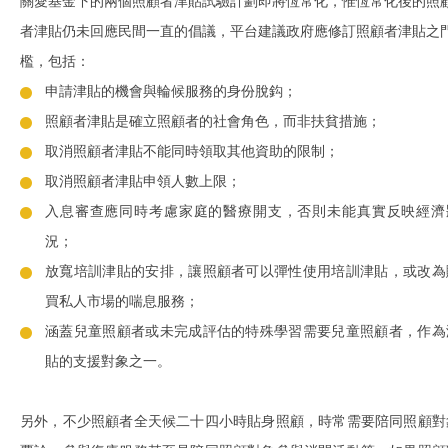
關愛基金下的兩個照顧者津貼試驗計劃即將恆常化，惟恆常化後的照
者津貼仍未回應民間一直的倡議，平台建議政府應修訂照顧者津貼之
檻，包括：
申請津貼的機會與輪候服務的身份脫鈎；
照顧者津貼是確立照顧者的社會角色，而非扶貧措施；
取消照顧者津貼不能同時領取其他資助的限制；
取消照顧者津貼申領人數上限；
入息審查應同時考慮家庭的醫療開支，否則未能真實反映經濟
況；
放寬培訓津貼的安排，讓照顧者可以彈性使用培訓津貼，或改為
買私人市場的喘息服務；
涵蓋兒童照顧者或未完成評估的特殊學習需要兒童照顧者，作為
貼的支援對象之一。
另外，不少照顧者全天候二十四小時貼身照顧，時常需要陪同照顧對