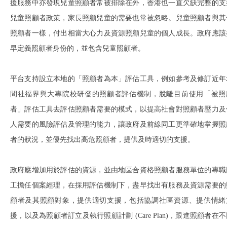
援服務中亦發現兒童照顧者常被排除在外，香港也一直欠缺完整的支
兒童照顧者政策，家長照顧兒童的需要也常被忽略。兒童照顧者與其
照顧者一樣，付出相當大心力及資源照顧兒童的個人成長。政府應該
早定義照顧者身份的，並包含兒童照顧者。
平台支持設立本地的「照顧者為本」評估工具，例如參考及修訂近年
間社福界與大專院校研發的照顧者評估機制，脫離目前使用「被照
者」評估工具去評估照顧者需要的模式，以提高社會對照顧者壓力及
人需要的風險評估及管理的能力，讓政府及前線同工更準確地掌握照
者的狀況，並優先找出高危照顧者，提供及時適切的支援。
政府應增加用於評估的資源，並由地區合資格照顧者服務單位的專職
工擔任個案經理，在採用評估機制下，盡早找出有服務及資源需要的
顧者及其照顧對象，提供適切支援，包括協調社區資源、提供情緒
援，以及為照顧者訂立及執行照顧計劃 (Care Plan)，跟進照顧者在