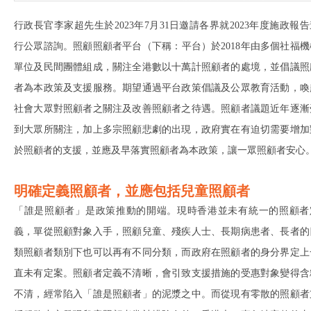
行政長官李家超先生於2023年7月31日邀請各界就2023年度施政報告
行公眾諮詢。照顧照顧者平台（下稱：平台）於2018年由多個社福機
單位及⺠間團體組成，關注全港數以⼗萬計照顧者的處境，並倡議照
者為本政策及支援服務。期望通過平台政策倡議及公眾教育活動，喚
社會⼤眾對照顧者之關注及改善照顧者之待遇。照顧者議題近年逐漸
到大眾所關注，加上多宗照顧悲劇的出現，政府實在有迫切需要增加
於照顧者的支援，並應及早落實照顧者為本政策，讓一眾照顧者安心
明確定義照顧者，並應包括兒童照顧者
「誰是照顧者」是政策推動的開端。現時香港並未有統一的照顧者
義，單從照顧對象入手，照顧兒童、殘疾人士、長期病患者、長者的
類照顧者類別下也可以再有不同分類，而政府在照顧者的身分界定上
直未有定案。照顧者定義不清晰，會引致支援措施的受惠對象變得含
不清，經常陷入「誰是照顧者」的泥漿之中。而從現有零散的照顧者