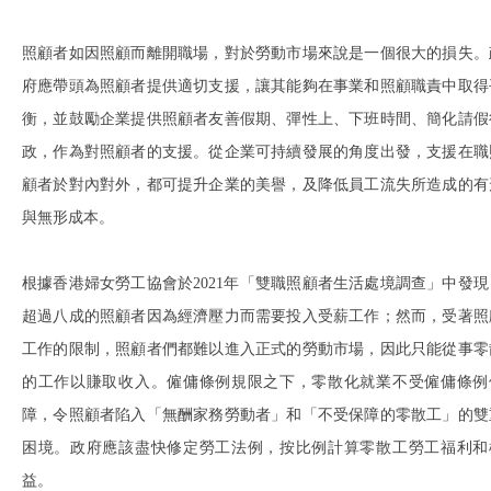
照顧者如因照顧而離開職場，對於勞動市場來說是一個很大的損失。
府應帶頭為照顧者提供適切支援，讓其能夠在事業和照顧職責中取得
衡，並鼓勵企業提供照顧者友善假期、彈性上、下班時間、簡化請假
政，作為對照顧者的支援。從企業可持續發展的角度出發，支援在職
顧者於對內對外，都可提升企業的美譽，及降低員工流失所造成的有
與無形成本。
根據香港婦女勞工協會於2021年「雙職照顧者生活處境調查」中發現
超過八成的照顧者因為經濟壓力而需要投入受薪工作；然而，受著照
工作的限制，照顧者們都難以進入正式的勞動市場，因此只能從事零
的工作以賺取收入。僱傭條例規限之下，零散化就業不受僱傭條例
障，令照顧者陷入「無酬家務勞動者」和「不受保障的零散工」的雙
困境。政府應該盡快修定勞工法例，按比例計算零散工勞工福利和
益。