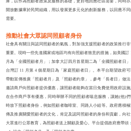
庫，以作為照顧者政策及服務的基礎，更好地回應社區需要，同時亦
開放數據庫於民間組織，用以發展更多元化的創新服務，以回應不同
需要。
推動社會大眾認同照顧者身份
社會具有關注與認同照顧者的氣氛，對加強支援照顧者的政策推行非
重要。現時一些先進國家或地區均有向照顧者致意的措施，如美國訂 1
月為「全國照顧者月」；加拿大訂四月首星期二為「全國照顧者日」
台灣訂 11 月第 4 個星期日為「家庭照顧者日」。本平台期望政府可
帶動宣傳推廣「照顧者月」及「照顧者約章」，參考「長者日」做法
邀請商戶向照顧者提供優惠，讓照顧者能夠在當日免費使用政府設施
在合作商戶享有優惠，同時舉辦不同的照顧者喘息服務，讓她(他)們
時放下照顧者身份，例如照顧者咖啡室、同路人小組等。政府應積極
傳及推廣關愛照顧者的文化，肯定及認同照顧者的身份和貢獻，向社
大眾進行公眾教育，為照顧者送上關顧及愛心。平台提倡政府應帶頭