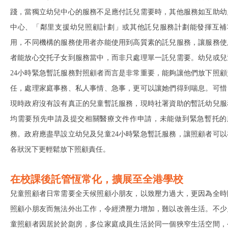
踐，當獨立幼兒中心的服務不足應付託兒需要時，其他服務如互助幼
中心、「鄰里支援幼兒照顧計劃」或其他託兒服務計劃能發揮互補
用，不同機構的服務使用者亦能使用到高質素的託兒服務，讓服務使
者能放心交托子女到服務當中，而非只處理單一託兒需要。幼兒或兒
24小時緊急暫託服務對照顧者而言是非常重要，能夠讓他們放下照顧
任，處理家庭事務、私人事情、急事，更可以讓她們得到喘息。可惜
現時政府沒有設有真正的兒童暫託服務，現時社署資助的暫託幼兒服
均需要預先申請及提交相關醫療文件作申請，未能做到緊急暫托的
務。政府應盡早設立幼兒及兒童24小時緊急暫託服務，讓照顧者可以
各狀況下更輕鬆放下照顧責任。
在校課後託管恆常化，擴展至全港學校
兒童照顧者日常需要全天候照顧小朋友，以致壓力過大，更因為全時
照顧小朋友而無法外出工作，令經濟壓力增加，難以改善生活。不少
童照顧者因居於於劏房，多位家庭成員生活於同一個狹窄生活空間，