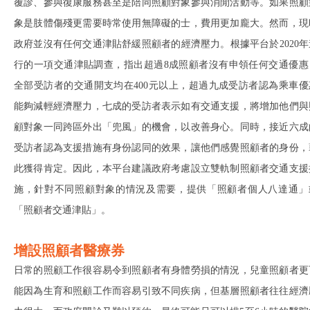
覆診、參與復康服務甚至是陪同照顧對象參與消閒活動等。如果照顧
象是肢體傷殘更需要時常使用無障礙的士，費用更加龐大。然而，現
政府並沒有任何交通津貼舒緩照顧者的經濟壓力。根據平台於2020年
行的一項交通津貼調查，指出超過8成照顧者沒有申領任何交通優惠
全部受訪者的交通開支均在400元以上，超過九成受訪者認為乘車優
能夠減輕經濟壓力，七成的受訪者表示如有交通支援，將增加他們與
顧對象一同跨區外出「兜風」的機會，以改善身心。同時，接近六成
受訪者認為支援措施有身份認同的效果，讓他們感覺照顧者的身份，
此獲得肯定。因此，本平台建議政府考慮設立雙軌制照顧者交通支援
施，針對不同照顧對象的情況及需要，提供「照顧者個人八達通」
「照顧者交通津貼」。
增設照顧者醫療券
日常的照顧工作很容易令到照顧者有身體勞損的情況，兒童照顧者更
能因為生育和照顧工作而容易引致不同疾病，但基層照顧者往往經濟