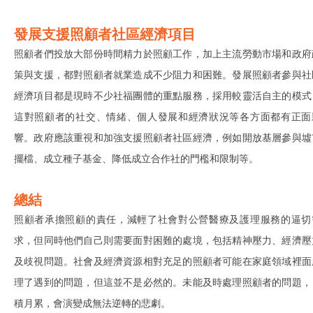
發展支援照顧者社區經濟項目
照顧者們投放大部份時間精力於照顧工作，加上主流勞動市場和政府
策與支援，都對照顧者就業造成不少阻力和困難。發展照顧者參與社
經濟項目都是現時不少社福團體的重點服務，採用較靈活自主的模式
這對照顧者的社交、情緒、個人發展和經濟狀況等各方面都有正面
響。政府應該重視和加強支援照顧者社區經濟，例如開放基層參與墟
擺檔、成立種子基金、降低成立合作社的門檻和限制等。
總結
照顧者承擔照顧的責任，減輕了社會對公營醫療及護理服務的逼切
求，但同時他們自己則需要面對困難的處境，包括精神壓力、經濟壓
及歧視問題。社會及經濟資源相對充足的照顧者可能在家庭領域裡面
理了遇到的問題，但這並不是必然的。未能及時處理照顧者的問題，
積月累，會演變成無法逆轉的悲劇。