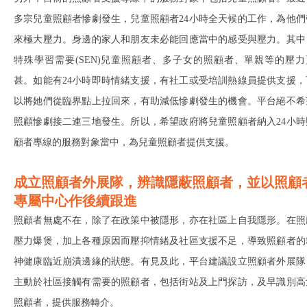
多宗兒童照顧者慘劇發生，兒童照顧者24小時全天候的工作，為他們
來極大壓力。身邊的家人和朋友未必能回應當中的感受與壓力。其中
特殊學習需要(SEN)兒童照顧者、多子女的照顧者、單親等的壓力
甚。如能有24小時即時情緒支援，有社工或受培訓熱線員提供支援，
以將她們從臨界點上拉回來，有助減低慘劇發生的機會。平台絕不希
照顧慘劇接二連三地發生。所以，希望政府將兒童照顧者納入24小時
顧者專線的服務對象當中，為兒童照顧者提供支援。
成立照顧者外展隊，辨識隱蔽照顧者，並以照顧
專屬中心作後續跟進
照顧者無處不在，除了在政策中被隱形，亦在社區上自我隱形。在照
壓力爆煲，加上各種原因而壓抑情緒及社區支援不足，導致照顧者的
神健康臨近崩潰邊緣的狀態。有見及此，平台建議設立照顧者外展隊
主動於社區接觸有需要的照顧者，包括街站及上門探訪，及早識別高
照顧者，提供服務轉介。