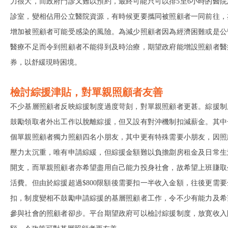
力很大，而政府門診又難以預約，最終可能只可以排5至6小時的醫院
診室，變相佔用公立醫院資源，有時候更要攜同被照顧者一同前往，
增加被照顧者可能受感染的風險。為減少照顧者因為經濟困難或是公
醫療不足而令到照顧者不能得到及時治療，期望政府能增設照顧者醫
券，以舒緩現時困境。
檢討綜援津貼，對單親照顧者友善
不少基層照顧者反映綜援制度過度苛刻，對單親照顧者更甚。綜援制
鼓勵領取者外出工作以脫離綜援，但又設有對沖機制扣減薪金。其中
個單親照顧者獨力照顧四名小朋友，其中更有特殊需要小朋友，因照
壓力太沉重，唯有申請綜緩，但綜援金額難以負擔劏房租金及日常生
開支，而單親照顧者亦希望盡用自己能力投身社會，故希望上班賺取
活費。但由於綜援超過$800限額後需要扣一半收入金額，往後更需要
扣，制度變相不鼓勵申請綜援的基層照顧者工作，令不少有能力及希
參與社會的照顧者卻步。平台期望政府可以檢討綜援制度，放寛收入