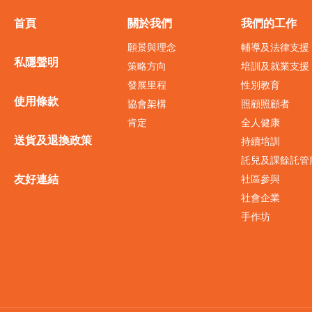
首頁
關於我們
我們的工作
願景與理念
輔導及法律支援
私隱聲明
策略方向
培訓及就業支援
發展里程
性別教育
使用條款
協會架構
照顧照顧者
肯定
全人健康
送貨及退換政策
持續培訓
託兒及課餘託管
友好連結
社區參與
社會企業
手作坊