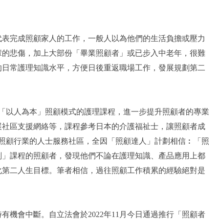
表完成照顧家人的工作，一般人以為他們的生活負擔或壓力
輩的悲傷，加上大部份「畢業照顧者」或已步入中老年，很難
的日常護理知識水平，方便日後重返職場工作，發展規劃第二
「以人為本」照顧模式的護理課程，進一步提升照顧者的專業
展社區支援網絡等，課程參考日本的介護福祉士，讓照顧者成
期照顧行業的人士服務社區，全因「照顧達人」計劃相信︰「照
劃」課程的照顧者，發現他們不論在護理知識、產品應用上都
化第二人生目標。筆者相信，過往照顧工作積累的經驗絕對是
機會中斷。自立法會於2022年11月今日通過推行「照顧者