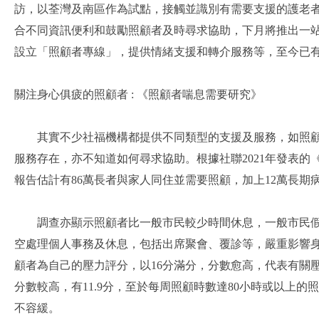
訪，以荃灣及南區作為試點，接觸並識別有需要支援的護老
合不同資訊便利和鼓勵照顧者及時尋求協助，下月將推出一
設立「照顧者專線」，提供情緒支援和轉介服務等，至今已有逾
關注身心俱疲的照顧者 : 《照顧者喘息需要研究》
其實不少社福機構都提供不同類型的支援及服務，如照顧技
服務存在，亦不知道如何尋求協助。根據社聯2021年發表
報告估計有86萬長者與家人同住並需要照顧，加上12萬長期
調查亦顯示照顧者比一般市民較少時間休息，一般市民假日平均
空處理個人事務及休息，包括出席聚會、覆診等，嚴重影響
顧者為自己的壓力評分，以16分滿分，分數愈高，代表有關
分數較高，有11.9分，至於每周照顧時數達80小時或以上
不容緩。