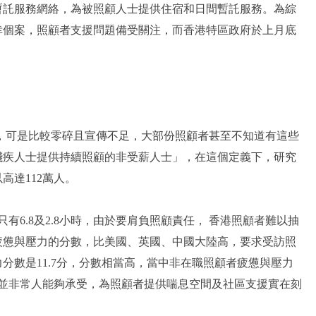
暫託服務網絡，為被照顧人士提供住宿和日間暫託服務。為綜
幸個案，照顧者支援問題備受關注，而香港特區政府於上月底
，可是比較零碎且宣傳不足，大部份照顧者甚至不知道有這些
殘疾人士提供持續照顧的非受薪人士」，在這個定義下，研究
高達112萬人。
6.8及2.8小時，由於要肩負照顧責任， 香港照顧者難以抽
疲憊與壓力的分數，比美國、英國、中國大陸高，要求受訪照
分數是11.7分，分數相當高，當中非在職照顧者疲憊與壓力
大，並非常人能夠承受，為照顧者提供喘息空間及社區支援實在刻