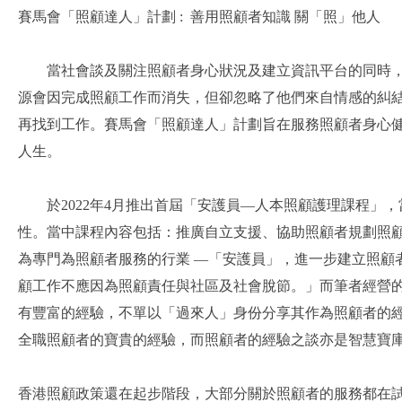
賽馬會「照顧達人」計劃 : 善用照顧者知識 關「照」他人
當社會談及關注照顧者身心狀況及建立資訊平台的同時，「
源會因完成照顧工作而消失，但卻忽略了他們來自情感的糾
再找到工作。賽馬會「照顧達人」計劃旨在服務照顧者身心
人生。
於2022年4月推出首屆「安護員—人本照顧護理課程」
性。當中課程內容包括：推廣自立支援、協助照顧者規劃照
為專門為照顧者服務的行業 —「安護員」，進一步建立照顧
顧工作不應因為照顧責任與社區及社會脫節。」而筆者經營
有豐富的經驗，不單以「過來人」身份分享其作為照顧者的
全職照顧者的寶貴的經驗，而照顧者的經驗之談亦是智慧寶
香港照顧政策還在起步階段，大部分關於照顧者的服務都在試