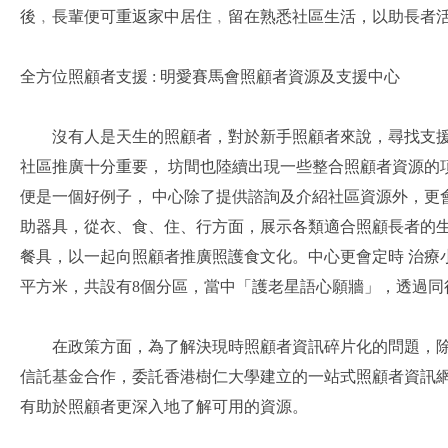
後﹐長輩便可重返家中居住﹐留在熟悉社區生活，以助長者
全方位照顧者支援 : 明愛賽馬會照顧者資源及支援中心
沒有人是天生的照顧者，對於新手照顧者來說，尋找支援是
社區推廣十分重要， 坊間也陸續出現一些整合照顧者資源的
便是一個好例子， 中心除了提供諮詢及介紹社區資源外，
助器具，從衣、食、住、行方面，展示各類適合照顧長者的
餐具，以一起向照顧者推廣照護食文化。中心更會定時 治療
平方米，共設有8個分區，當中「護老星語心願牆」，透過同
在政策方面，為了解決現時照顧者資訊碎片化的問題，除了
信託基金合作，委託香港樹仁大學建立的一站式照顧者資訊
有助於照顧者更深入地了解可用的資源。