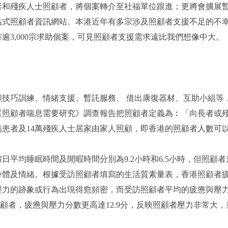
者和殘疾人士照顧者，將個案轉介至社福單位跟進；更將會擴展
站式照顧者資訊網站。本港近年有多宗涉及照顧者支援不足的不
3,000宗求助個案，可見照顧者支援需求遠比我們想像中大。
巧訓練、情緒支援、暫託服務、 借出康復器材、互助小組等
的《照顧者喘息需要研究》調查報告把照顧者定義為︰「向長者或
病患者及14萬殘疾人士居家由家人照顧，即香港的照顧者人數可以
睡眠時間及閒暇時間分別為9.2小時和6.5小時，但照顧者只有
身體及情緒。根據受訪照顧者填寫的生活質素量表，香港照顧者
壓力的跡象或行為出現得愈頻密，而受訪照顧者平均的疲憊與壓力
的照顧者，疲憊與壓力分數更高達12.9分，反映照顧者壓力非常