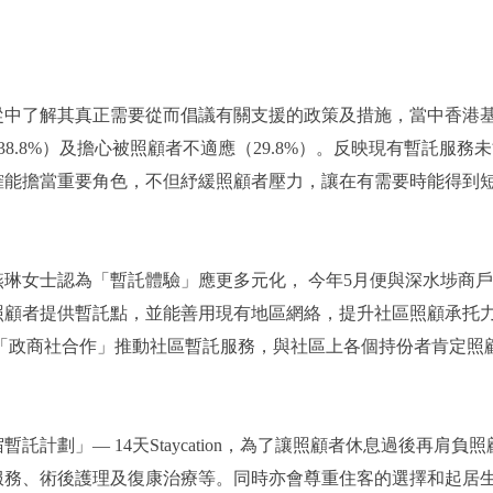
了解其真正需要從而倡議有關支援的政策及措施，當中香港基督
38.8%）及擔心被照顧者不適應（29.8%）。反映現有暫託
確能擔當重要角色，不但紓緩照顧者壓力，讓在有需要時能得到
女士認為「暫託體驗」應更多元化， 今年5月便與深水埗商戶
照顧者提供暫託點，並能善用現有地區網絡，提升社區照顧承托
過「政商社合作」推動社區暫託服務，與社區上各個持份者肯定照
劃」— 14天Staycation，為了讓照顧者休息過後再肩
服務、術後護理及復康治療等。同時亦會尊重住客的選擇和起居