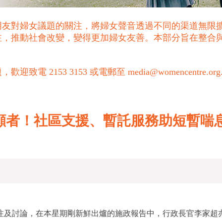
朋友對婦女議題的關注，將婦女聲音透過不同的渠道無限
注，推動社會改變，變得更加婦女友善。本部分旨在整合
53 3153 或電郵至 media@womencentre.org
的照顧者！社區支援、暫託服務助短暫
及討論，在本星期剛新鮮出爐的施政報告中，行政長官李家超