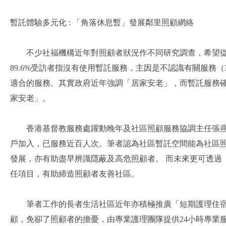
暫託體驗多元化 : 「角落休息暫」發展鄰里照顧網絡
不少社福機構近年對照顧者狀況作不同研究調查，希望從中
89.6%受訪者指沒有使用暫託服務，主因是不認識有關服務（
適合的服務。其實政府近年強調「居家安老」，而暫託服務
家安老」。
香港基督教服務處躍動晚年及社區照顧服務協調主任張燕琳
戶加入，已服務近百人次。筆者認為社區暫託空間能為社區
發展，亦有助盡早辨識隱蔽及高危照顧者。 而未來更可透
任項目，有助締造照顧者友善社區。
筆者工作的長者生活社區近年亦積極推廣「短期護理住宿暫託計
顧，免卻了照顧者的擔憂，由專業護理團隊提供24小時專業