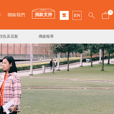
0
捐款支持
們
聯絡我們
繁
EN
預告及花絮
傳媒報導