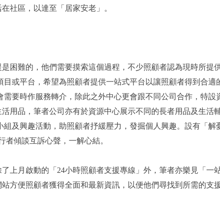
活在社區，以達至「居家安老」。
困難的，他們需要摸索這個過程，不少照顧者認為現時所提供
項目或平台，希望為照顧者提供一站式平台以讓照顧者得到合適的
更會需要時作服務轉介，除此之外中心更會跟不同公司合作，特設
生活用品，筆者公司亦有於資源中心展示不同的長者用品及生活
小組及興趣活動，助照顧者抒緩壓力，發掘個人興趣。設有「解憂
行者傾談互訴心聲，一解心結。
上月啟動的「24小時照顧者支援專線」外，筆者亦樂見「一站
網站方便照顧者獲得全面和最新資訊，以便他們尋找到所需的支