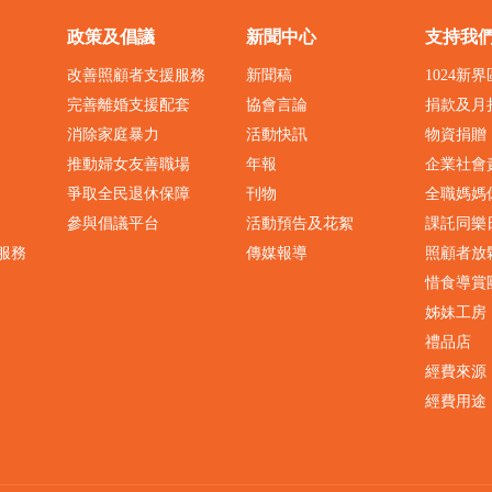
政策及倡議
新聞中心
支持我
改善照顧者支援服務
新聞稿
1024新
完善離婚支援配套
協會言論
捐款及月
消除家庭暴力
活動快訊
物資捐贈
推動婦女友善職場
年報
企業社會
爭取全民退休保障
刊物
全職媽媽
參與倡議平台
活動預告及花絮
課託同樂
服務
傳媒報導
照顧者放
惜食導賞
姊妹工房
禮品店
經費來源
經費用途