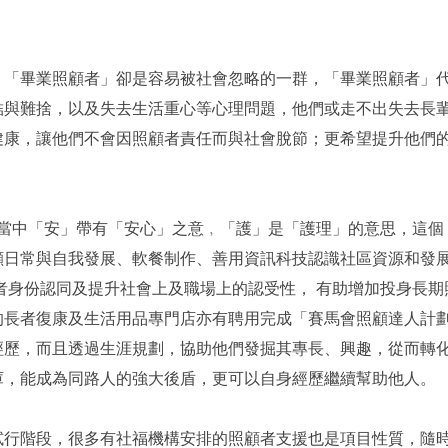
畢業照顧者」卻是容易被社會忽略的一群，「畢業照顧者」代
結與難捨，以及失去生活重心等心理問題，他們或走不出失去長
健康，讓他們不會因照顧者責任而與社會脫節；更希望提升他們
，當中「安」帶有「安心」之意﹐「護」是「護理」的意思，這個
顧日常與自我發展、軟餐制作、善用資訊科技認識社區資源和發
者身份認同及提升社會上及職場上的認受性， 有助增加投身長
的長者復康及生活用品專門店亦有聘用完成「賽馬會照顧達人計
經歷，而且透過生涯規劃，協助他們發掘其專長、興趣，從而轉
庫，能成為同路人的強大後盾，更可以自身經歷繼續幫助他人。
行階段，很多有社福機構安排的照顧者支援也是項目性質，隨時有