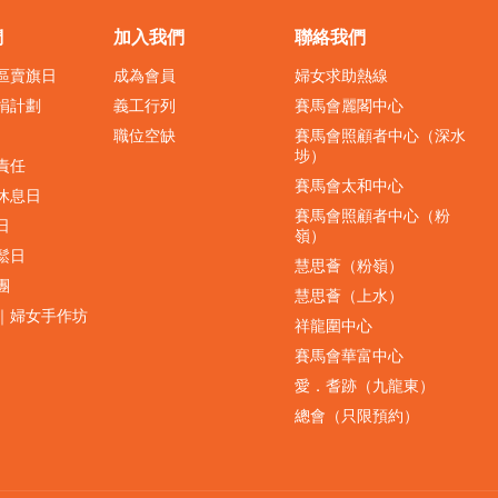
們
加入我們
聯絡我們
界區賣旗日
成為會員
婦女求助熱線
捐計劃
義工行列
賽馬會麗閣中心
職位空缺
賽馬會照顧者中心（深水
埗）
責任
賽馬會太和中心
休息日
賽馬會照顧者中心（粉
日
嶺）
鬆日
慧思薈（粉嶺）
團
慧思薈（上水）
｜婦女手作坊
祥龍圍中心
賽馬會華富中心
愛．耆跡（九龍東）
總會（只限預約）