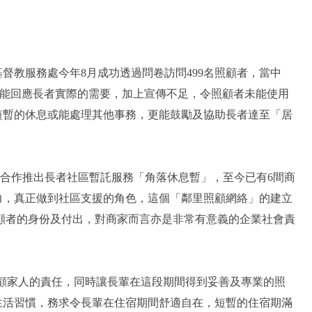
教服務處今年8月成功透過問卷訪問499名照顧者，當中
服務未能回應長者實際的需要，加上宣傳不足，令照顧者未能使用
短暫的休息或能處理其他事務，更能鼓勵及協助長者達至「居
合作推出長者社區暫託服務「角落休息暫」，至今已有6間商
力，真正做到社區支援的角色，這個「鄰里照顧網絡」的建立
顧者的身份及付出，對商家而言亦是非常有意義的企業社會責
負照顧家人的責任，同時讓長輩在這段期間得到妥善及專業的照
生活習慣，務求令長輩在住宿期間舒適自在，短暫的住宿期滿