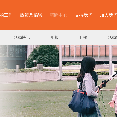
的工作
政策及倡議
新聞中心
支持我們
加入我
活動快訊
年報
刊物
活動