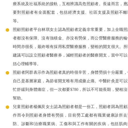
療系統及社福系統的接軌，互相辨識高危照顧者。長遠而言，應
要對照顧者有全面配套，包括經濟支援、社區支援及照顧不離
等。
照顧照顧者平台林琪女士認為照顧者定義非常重要，加上全職照
者都沒有保障、沒有強積金、亦沒有勞保，而公營醫療服務的輪
時間亦很長，最終唯有採用私營醫療服務，變相的開支很大。所
建議可以設立照顧者醫療券，減輕照顧者的醫療開支，當中可以
括心理輔導等。
照顧者阿群表示作為照顧者真的時很辛苦，身體勞損十分嚴重，
自己是基層家庭，為節省開支唯有用成藥止痛。中醫針灸是可以
忙舒緩到身體痛症，但一次都要$780，所以不可能長期，變相沒
幫助。
兒童照顧者楊佩艮女士認為照顧者都是一份工，照顧者因為照顧
作而令到照顧者身體有勞損，目前勞工處都有職業健康診所去
防、診斷和治療職業病、工傷和與工作有關的疾病，包括肌肉