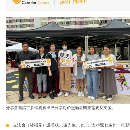
分享會邀請了多個嘉賓出席分享對於照顧者醫療需要及支援。
立法會（社福界）議員狄志遠先生, SBS, JP支持醫社協作，推動