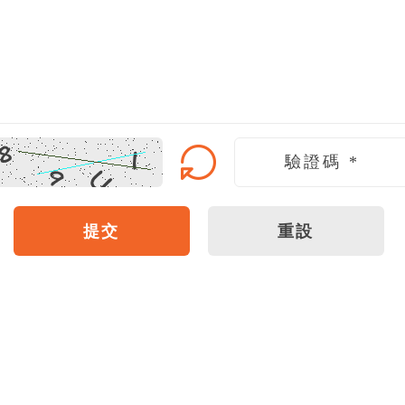
提交
重設